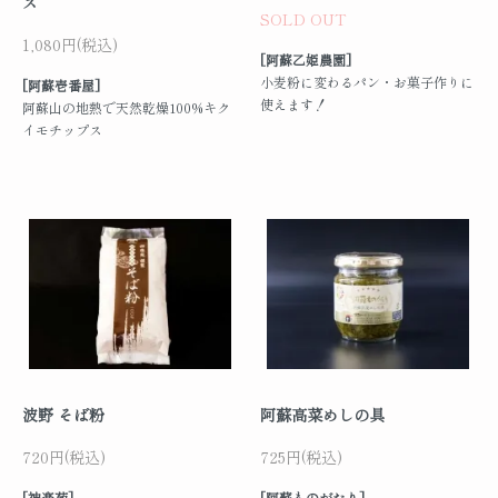
ス
SOLD OUT
1,080円(税込)
[阿蘇乙姫農園]
小麦粉に変わるパン・お菓子作りに
[阿蘇壱番屋]
使えます！
阿蘇山の地熱で天然乾燥100%キク
イモチップス
波野 そば粉
阿蘇高菜めしの具
720円(税込)
725円(税込)
[神楽苑]
[阿蘇ものがたり]