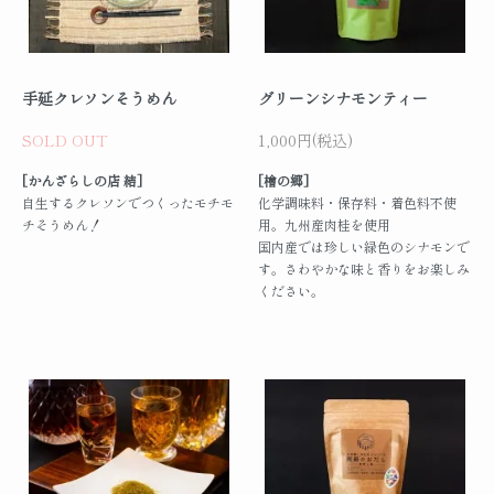
手延クレソンそうめん
グリーンシナモンティー
SOLD OUT
1,000円(税込)
[かんざらしの店 結]
[檜の郷]
自生するクレソンでつくったモチモ
化学調味料・保存料・着色料不使
チそうめん！
用。九州産肉桂を使用
国内産では珍しい緑色のシナモンで
す。さわやかな味と香りをお楽しみ
ください。