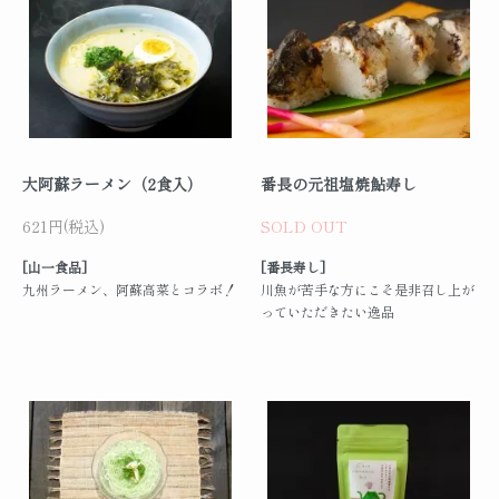
大阿蘇ラーメン（2食入）
番長の元祖塩焼鮎寿し
621円(税込)
SOLD OUT
[山一食品]
[番長寿し]
九州ラーメン、阿蘇高菜とコラボ！
川魚が苦手な方にこそ是非召し上が
っていただきたい逸品