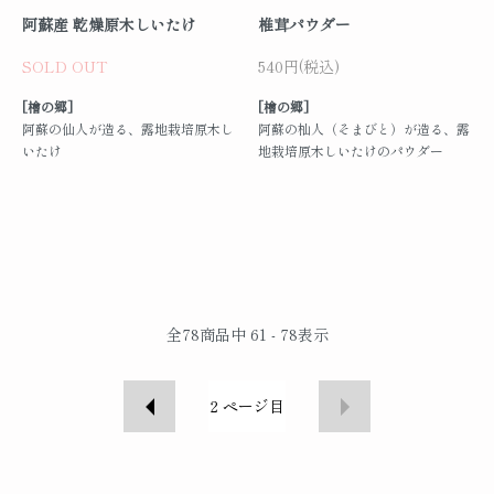
阿蘇産 乾燥原木しいたけ
椎茸パウダー
SOLD OUT
540円(税込)
[檜の郷]
[檜の郷]
阿蘇の仙人が造る、露地栽培原木し
阿蘇の杣人（そまびと）が造る、露
いたけ
地栽培原木しいたけのパウダー
全
78
商品中
61 - 78
表示
2
ページ目