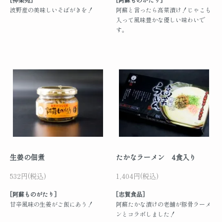
波野産の美味しいそばがきを！
阿蘇と言ったら高菜漬け！じゃこも
入って風味豊かな優しい味わいで
す。
生姜の佃煮
たかなラーメン 4食入り
532円(税込)
1,404円(税込)
[阿蘇ものがたり]
[志賀食品]
甘辛風味の生姜がご飯にあう！
阿蘇たかな漬けの老舗が豚骨ラーメ
ンとコラボしました！