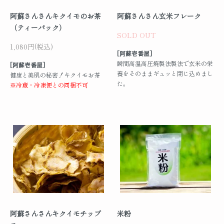
阿蘇さんさんキクイモのお茶
阿蘇さんさん玄米フレーク
（ティーパック）
SOLD OUT
1,080円(税込)
[阿蘇壱番屋]
瞬間高温高圧焼製法製法で玄米の栄
[阿蘇壱番屋]
養をそのままギュッと閉じ込めまし
健康と美肌の秘密！キクイモお茶
た。
※冷蔵・冷凍便との同梱不可
阿蘇さんさんキクイモチップ
米粉