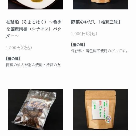
杣琥珀（そまこはく）～希少
野菜のおだし「椎茸三昧」
な国産肉桂（シナモン）パウ
1,000円(税込)
ダー～
[檜の郷]
1,500円(税込)
保存料・着色料不使用のだしです。
[檜の郷]
阿蘇の杣人が造る焼酎・清酒の友