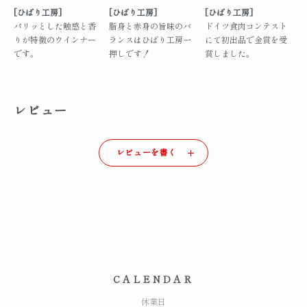
[ひばり工房]
[ひばり工房]
[ひばり工房]
パリッとした触感と香
脂身と赤身の旨味のバ
ドイツ食肉コンテスト
りが特徴のウインナー
ランスはひばり工房一
にて初出品で金賞を受
です。
押しです！
賞しました。
レビュー
レビューを書く
CALENDAR
休業日