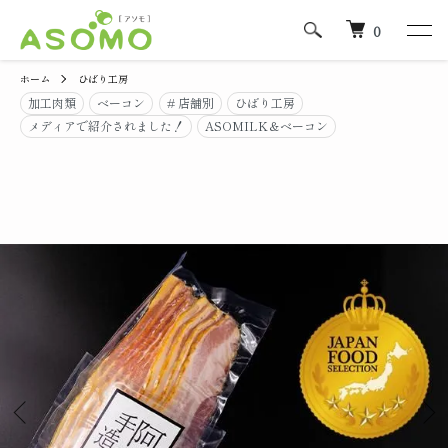
0
ホーム
ひばり工房
加工肉類
ベーコン
# 店舗別
ひばり工房
メディアで紹介されました！
ASOMILK＆ベーコン