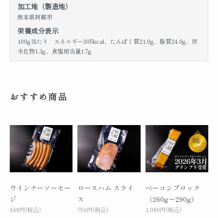
加工地（製造地）
熊本県阿蘇市
栄養成分表示
100g当たり エネルギー305kcal、たんぱく質21.0g、脂質24.0g、炭
水化物1.3g、食塩相当量1.7g
おすすめ商品
ウインナーソーセー
ロースハム スライ
ベーコンブロック
ジ
ス
（260g～290g）
648円(税込)
756円(税込)
1,080円(税込)