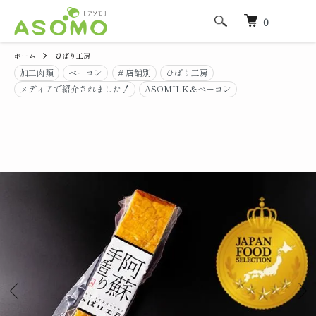
0
ホーム
ひばり工房
加工肉類
ベーコン
# 店舗別
ひばり工房
メディアで紹介されました！
ASOMILK＆ベーコン