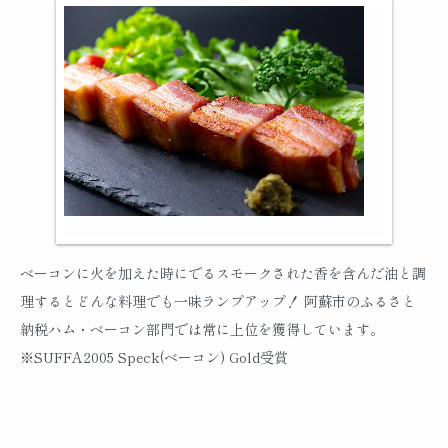
ベーコンに火を加えた時にでるスモークされた香を含んだ油と調
理するとどんな料理でも一味ランプアップ！ 阿蘇市のふるさと
納税ハム・ベーコン部門では常に上位を獲得しています。
※SUFFA2005 Speck(ベーコン) Gold受賞