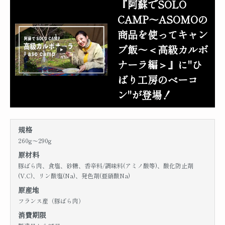
『阿蘇でSOLO
CAMP〜ASOMOの
商品を使ってキャン
プ飯〜＜高級カルボ
ナーラ編＞』に"ひ
ばり工房のベーコ
ン"が登場！
規格
260g～290g
原材料
豚ばら肉、食塩、砂糖、香辛料/調味料(アミノ酸等)、酸化防止剤
(V.C)、リン酸塩(Na)、発色剤(亜硝酸Na)
原産地
フランス産（豚ばら肉）
消費期限