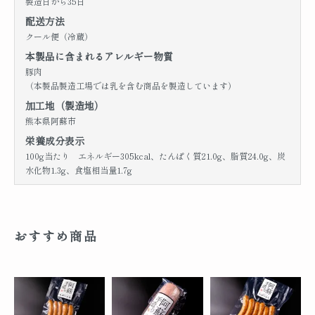
製造日から35日
配送方法
クール便（冷蔵）
本製品に含まれるアレルギー物質
豚肉
（本製品製造工場では乳を含む商品を製造しています）
加工地（製造地）
熊本県阿蘇市
栄養成分表示
100g当たり エネルギー305kcal、たんぱく質21.0g、脂質24.0g、炭
水化物1.3g、食塩相当量1.7g
おすすめ商品