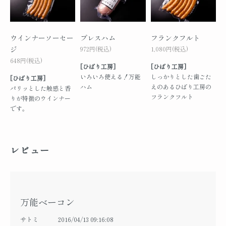
ウインナーソーセー
プレスハム
フランクフルト
ジ
972円(税込)
1,080円(税込)
648円(税込)
[ひばり工房]
[ひばり工房]
いろいろ使える！万能
しっかりとした歯ごた
[ひばり工房]
ハム
えのあるひばり工房の
パリッとした触感と香
フランクフルト
りが特徴のウインナー
です。
レビュー
万能ベーコン
サトミ
2016/04/13 09:16:08