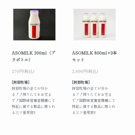
ASOMILK 200ml（プ
ASOMILK 800ml×3本
ラボトル）
セット
270円(税込)
2,690円(税込)
[阿部牧場]
[阿部牧場]
阿部牧場の全てが分か
阿部牧場の全てが分か
る！！搾りたてをお宅ま
る！！搾りたてをお宅ま
で！国際味覚審査機構にて
で！国際味覚審査機構にて
特記に値する製品に贈られ
特記に値する製品に贈られ
る三ツ星受賞!!
る三ツ星受賞!!