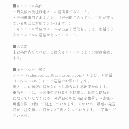
■キャンセル条件
・購入後の受注確定メール送信前であること。
・発送準備前であること。（発送前であっても、手配が整っ
ている場合は対応できかねます。）
・キャンセル希望のメールを当店が受信もしくは、電話によ
るキャンセルの連絡があっていること。
■返金額
上記条件内であれば、ご注文キャンセルにより全額返金致し
ます。
■キャンセル手続き
メール（sales-contact@aso-asomo.com）および、お電話
（0967-23-6061）にてご連絡をお願いします。
※メールが当店に届かなかった場合は対応出来かねます。
※当サイトは、お客様の送料負担を軽減し、新鮮な商品を手
に取っていただくため、発送日の朝に商品を集荷しお客様へ
可能な限り1個口で発送しております。そのため、最短の発送
日がご注文頂いた日から2日後となっております。ご了承くだ
さいませ。