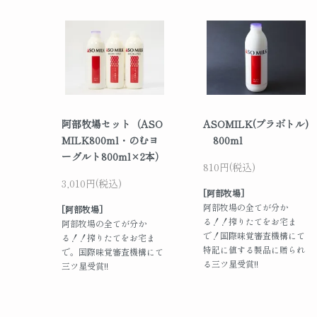
阿部牧場セット（ASO
ASOMILK(プラボトル)
MILK800ml・のむヨ
800ml
ーグルト800ml×2本）
810円(税込)
3,010円(税込)
[阿部牧場]
阿部牧場の全てが分か
[阿部牧場]
る！！搾りたてをお宅ま
阿部牧場の全てが分か
で！国際味覚審査機構にて
る！！搾りたてをお宅ま
特記に値する製品に贈られ
で。国際味覚審査機構にて
る三ツ星受賞!!
三ツ星受賞!!