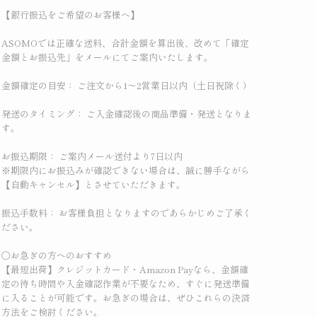
【銀行振込をご希望のお客様へ】
ASOMOでは正確な送料、合計金額を算出後、改めて「確定
金額とお振込先」をメールにてご案内いたします。
金額確定の目安： ご注文から1〜2営業日以内（土日祝除く）
発送のタイミング： ご入金確認後の商品準備・発送となりま
す。
お振込期限： ご案内メール送付より7日以内
※期限内にお振込みが確認できない場合は、誠に勝手ながら
【自動キャンセル】とさせていただきます。
振込手数料： お客様負担となりますのであらかじめご了承く
ださい。
〇お急ぎの方へのおすすめ
【最短出荷】クレジットカード・Amazon Payなら、金額確
定の待ち時間や入金確認作業が不要なため、すぐに発送準備
に入ることが可能です。お急ぎの場合は、ぜひこれらの決済
方法をご検討ください。