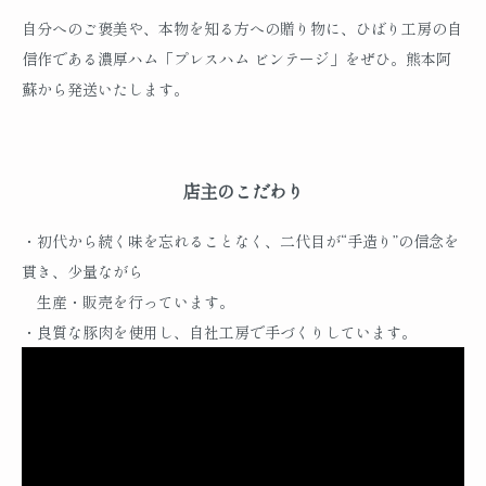
自分へのご褒美や、本物を知る方への贈り物に、ひばり工房の自
信作である濃厚ハム「プレスハム ビンテージ」をぜひ。熊本阿
蘇から発送いたします。
店主のこだわり
・初代から続く味を忘れることなく、二代目が“手造り”の信念を
貫き、少量ながら
生産・販売を行っています。
・良質な豚肉を使用し、自社工房で手づくりしています。