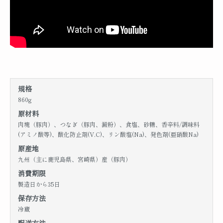
規格
860g
原材料
肉塊（豚肉）、つなぎ（豚肉、澱粉）、食塩、砂糖、香辛料/調味料
(アミノ酸等)、酸化防止剤(V.C)、リン酸塩(Na)、発色剤(亜硝酸Na)
原産地
九州（主に鹿児島県、宮崎県）産（豚肉）
消費期限
製造日から35日
保存方法
冷蔵