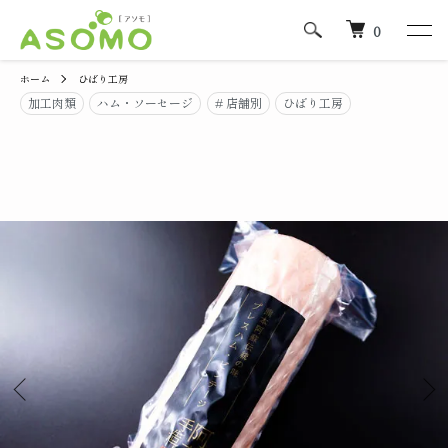
0
ホーム
ひばり工房
加工肉類
ハム・ソーセージ
# 店舗別
ひばり工房