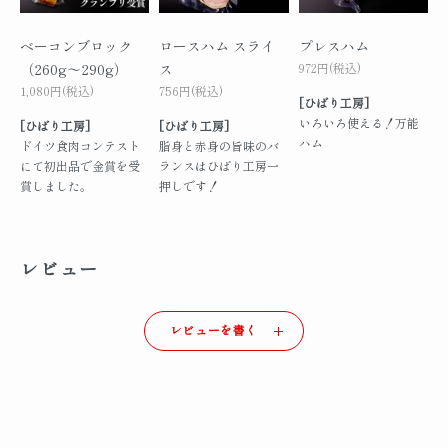
ベーコンブロック
ロースハム スライ
プレスハム
（260g～290g）
ス
972円(税込)
1,080円(税込)
756円(税込)
[ひばり工房]
いろいろ使える！万能
[ひばり工房]
[ひばり工房]
ハム
ドイツ食肉コンテスト
脂身と赤身の旨味のバ
にて初出品で金賞を受
ランスはひばり工房一
賞しました。
押しです！
レビュー
レビューを書く