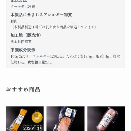
配送方法
クール便（冷蔵）
本製品に含まれるアレルギー物質
豚肉
（本製品製造工場では乳を含む商品を製造しています）
加工地（製造地）
熊本県阿蘇市
栄養成分表示
100g当たり エネルギー120kcal、たんぱく質18.8g、脂質4.4g、炭水
化物1.4g、食塩相当量2.1g
おすすめ商品