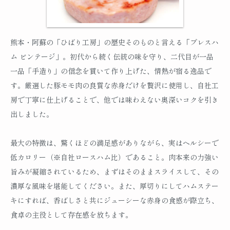
熊本・阿蘇の「ひばり工房」の歴史そのものと言える「プレスハ
ム ビンテージ」。初代から続く伝統の味を守り、二代目が一品
一品「手造り」の信念を貫いて作り上げた、情熱が宿る逸品で
す。厳選した豚モモ肉の良質な赤身だけを贅沢に使用し、自社工
房で丁寧に仕上げることで、他では味わえない奥深いコクを引き
出しました。
最大の特徴は、驚くほどの満足感がありながら、実はヘルシーで
低カロリー（※自社ロースハム比）であること。肉本来の力強い
旨みが凝縮されているため、まずはそのままスライスして、その
濃厚な風味を堪能してください。また、厚切りにしてハムステー
キにすれば、香ばしさと共にジューシーな赤身の食感が際立ち、
食卓の主役として存在感を放ちます。