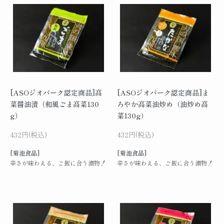
[ASOジオパーク認定商品]高
[ASOジオパーク認定商品]ま
菜醤油漬（和風ごま高菜130
ろやか高菜油炒め（油炒め高
g）
菜130g）
432円(税込)
432円(税込)
[菊池食品]
[菊池食品]
辛さが味わえる、ご飯に合う漬物！
辛さが味わえる、ご飯に合う漬物！