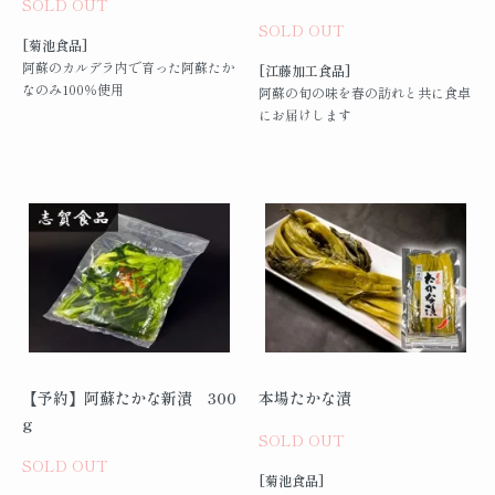
SOLD OUT
SOLD OUT
[菊池食品]
阿蘇のカルデラ内で育った阿蘇たか
[江藤加工食品]
なのみ100％使用
阿蘇の旬の味を春の訪れと共に食卓
にお届けします
【予約】阿蘇たかな新漬 300
本場たかな漬
g
SOLD OUT
SOLD OUT
[菊池食品]