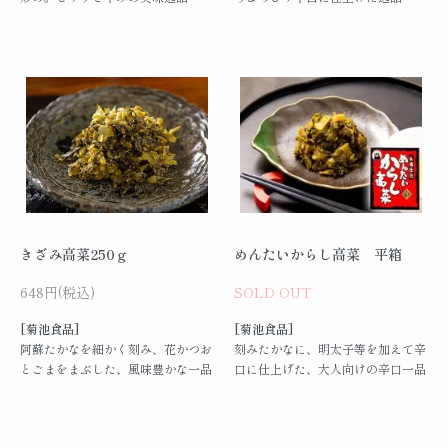
きざみ高菜250ｇ
めんたいからし高菜 平箱
648円(税込)
SOLD OUT
[菊池食品]
[菊池食品]
阿蘇たかなを細かく刻み、花かつお
刻みたかなに、明太子等を加えて辛
とごまをまぶした、風味豊かな一品
口に仕上げた、大人向けの辛口一品