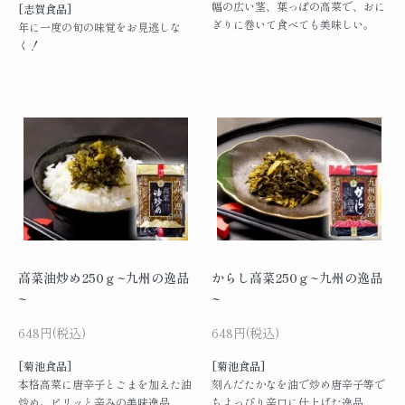
幅の広い茎、葉っぱの高菜で、おに
[志賀食品]
ぎりに巻いて食べても美味しい。
年に一度の旬の味覚をお見逃しな
く！
高菜油炒め250ｇ~九州の逸品
からし高菜250ｇ~九州の逸品
~
~
648円(税込)
648円(税込)
[菊池食品]
[菊池食品]
本格高菜に唐辛子とごまを加えた油
刻んだたかなを油で炒め唐辛子等で
炒め。ピリッと辛みの美味逸品
ちよっぴり辛口に仕上げた逸品