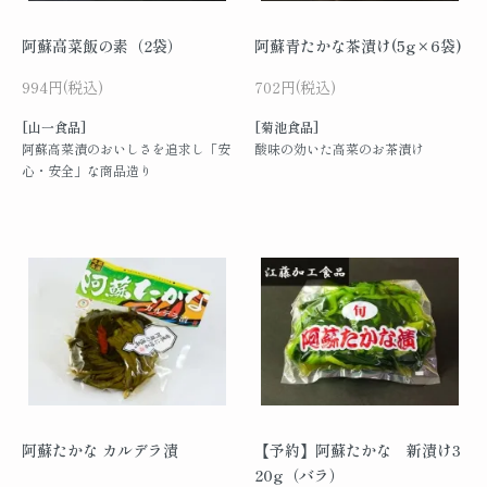
阿蘇高菜飯の素（2袋）
阿蘇青たかな茶漬け(5g×6袋)
994円(税込)
702円(税込)
[山一食品]
[菊池食品]
阿蘇高菜漬のおいしさを追求し「安
酸味の効いた高菜のお茶漬け
心・安全」な商品造り
阿蘇たかな カルデラ漬
【予約】阿蘇たかな 新漬け3
20g（バラ）