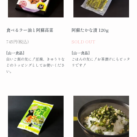
食べるラー油と阿蘇高菜
阿蘇たかな漬 120g
745円(税込)
SOLD OUT
[山一食品]
[山一食品]
白いご飯の友に！豆腐、きゅうりな
ごはんの友に！お茶漬けにもピッタ
どのトッピングとしてお使いくださ
リです！
い。