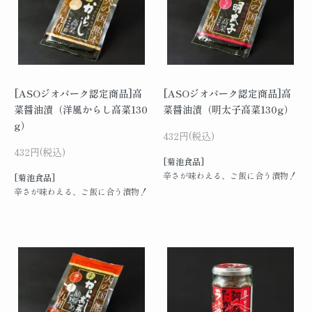
[ASOジオパーク認定商品]高
[ASOジオパーク認定商品]高
菜醤油漬（洋風からし高菜130
菜醤油漬（明太子高菜130g）
g）
432円(税込)
432円(税込)
[菊池食品]
辛さが味わえる、ご飯に合う漬物！
[菊池食品]
辛さが味わえる、ご飯に合う漬物！