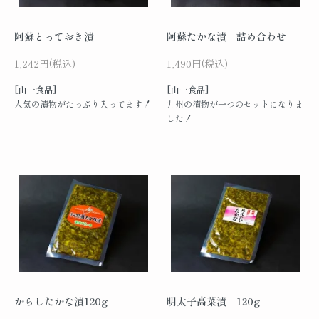
阿蘇とっておき漬
阿蘇たかな漬 詰め合わせ
1,242円(税込)
1,490円(税込)
[山一食品]
[山一食品]
人気の漬物がたっぷり入ってます！
九州の漬物が一つのセットになりま
した！
からしたかな漬120g
明太子高菜漬 120g