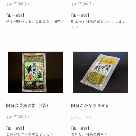
497円(税込)
497円(税込)
[山一食品]
[山一食品]
辛さが味わえる、ご飯に合う漬物！
明太子と阿蘇高菜をコラボしまし
た！
阿蘇高菜飯の素（1袋）
阿蘇たかな漬 200g
497円(税込)
SOLD OUT
[山一食品]
[山一食品]
ご家庭でプロの味をどうぞ！
素朴な、阿蘇の香り！