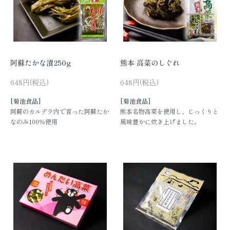
阿蘇たかな漬250g
熊本 高菜のしぐれ
648円(税込)
648円(税込)
[菊池食品]
[菊池食品]
阿蘇のカルデラ内で育った阿蘇たか
熊本名物高菜を使用し、じっくりと
なのみ100％使用
風味豊かに炊き上げました。