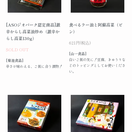
[ASOジオパーク認定商品]激
食べるラー油と阿蘇高菜（ビ
辛からし高菜油炒め（激辛か
ン）
らし高菜130g）
621円(税込)
SOLD OUT
[山一食品]
白いご飯の友に！豆腐、きゅうりな
[菊池食品]
どのトッピングとしてお使いくださ
辛さが味わえる、ご飯に合う漬物！
い。