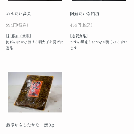
めんたい高菜
阿蘇たかな粕漬
594円(税込)
486円(税込)
[江藤加工食品]
[志賀食品]
阿蘇のたかな漬けと明太子を混ぜた
かすの風味とたかなが驚くほど合い
逸品
ます
激辛からしたかな 250g