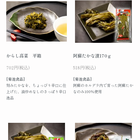
からし高菜 平箱
阿蘇たかな漬170ｇ
702円(税込)
518円(税込)
[菊池食品]
[菊池食品]
刻みたかなを、ちょっぴり辛口に仕
阿蘇のカルデラ内で育った阿蘇たか
上げた、油炒めなしのさっぱり辛口
なのみ100％使用
逸品