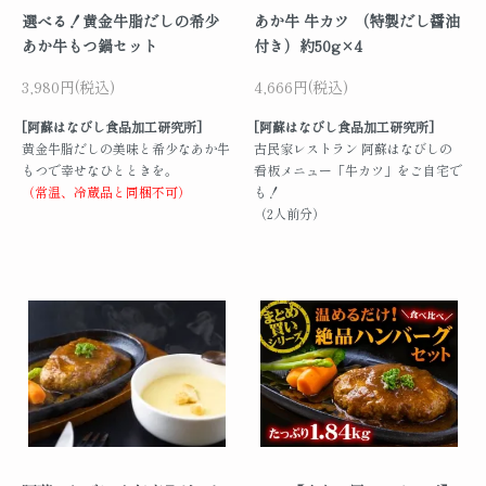
選べる！黄金牛脂だしの希少
あか牛 牛カツ （特製だし醤油
あか牛もつ鍋セット
付き）約50g×4
3,980円(税込)
4,666円(税込)
[阿蘇はなびし食品加工研究所]
[阿蘇はなびし食品加工研究所]
黄金牛脂だしの美味と希少なあか牛
古民家レストラン 阿蘇はなびしの
もつで幸せなひとときを。
看板メニュー「牛カツ」をご自宅で
（常温、冷蔵品と同梱不可）
も！
（2人前分）