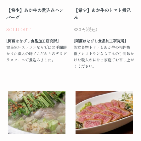
【希少】あか牛の煮込みハン
【希少】あか牛のトマト煮込
バーグ
み
SOLD OUT
880円(税込)
[阿蘇はなびし食品加工研究所]
[阿蘇はなびし食品加工研究所]
古民家レストランならではの手間暇
熊本名物トマトとあか牛の相性抜
かけた職人の味！こだわりのデミグ
群！レストランならではの手間暇か
ラスソースで煮込みました。
けた職人の味をご家庭でお召し上が
りください。