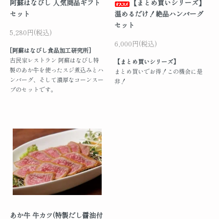
阿蘇はなびし 人気商品ギフト
【まとめ買いシリーズ】
セット
温めるだけ！絶品ハンバーグ
セット
5,280円(税込)
6,000円(税込)
[阿蘇はなびし食品加工研究所]
古民家レストラン 阿蘇はなびし特
【まとめ買いシリーズ】
製のあか牛を使ったスジ煮込みとハ
まとめ買いでお得！この機会に是
ンバーグ、そして濃厚なコーンスー
非！
プのセットです。
あか牛 牛カツ(特製だし醤油付