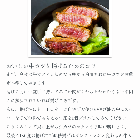
おいしい牛カツを揚げるためのコツ
まず、今夜は牛カツ！と決めたら朝から冷凍された牛カツを冷蔵
庫へ移しておきます。
揚げる前に一度手に持ってみてお肉がくたっとたわむくらいの固
さに解凍されていれば揚げごろです。
次に、揚げ油にも一工夫を。ご自宅でお使いの揚げ油の中にスー
パーなどで無料でもらえる牛脂を1個プラスしてみてください。
そうすることで揚げ上がったカツのコクとうま味が増します。
最後に180度の揚げ油で45秒揚げればレストランと変わらぬ牛カ