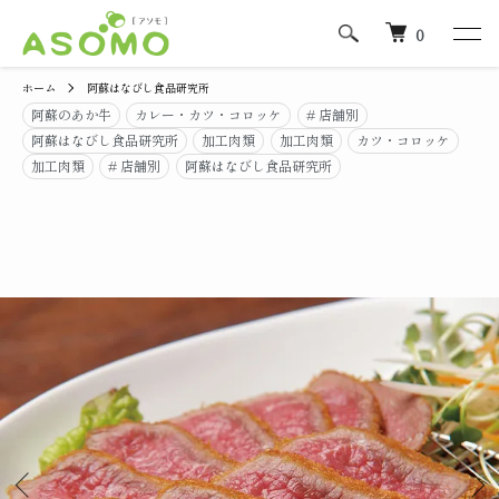
0
ホーム
阿蘇はなびし食品研究所
阿蘇のあか牛
カレー・カツ・コロッケ
# 店舗別
阿蘇はなびし食品研究所
加工肉類
加工肉類
カツ・コロッケ
加工肉類
# 店舗別
阿蘇はなびし食品研究所