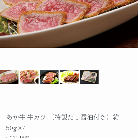
あか牛 牛カツ （特製だし醤油付き）約
50g×4
はなびし【冷凍】