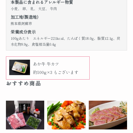
本製品に含まれるアレルギー物質
小麦、 卵、 乳、 大豆、 牛肉
加工地(製造地)
熊本県阿蘇市
栄養成分表示
100gあたり エネルギー221kcal、たんぱく質18.0g、脂質12.1g、炭
水化物9.9g、食塩相当量0.4g
あか牛 牛カツ
約100g×3 もございます
おすすめ商品