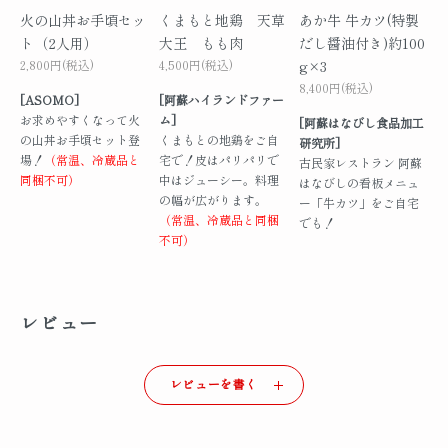
火の山丼お手頃セッ
くまもと地鶏 天草
あか牛 牛カツ(特製
ト（2人用）
大王 もも肉
だし醤油付き)約100
2,800円(税込)
4,500円(税込)
g×3
8,400円(税込)
[ASOMO]
[阿蘇ハイランドファー
お求めやすくなって火
ム]
[阿蘇はなびし食品加工
の山丼お手頃セット登
くまもとの地鶏をご自
研究所]
場！
（常温、冷蔵品と
宅で！皮はパリパリで
古民家レストラン 阿蘇
同梱不可）
中はジューシー。料理
はなびしの看板メニュ
の幅が広がります。
ー「牛カツ」をご自宅
（常温、冷蔵品と同梱
でも！
不可）
レビュー
レビューを書く