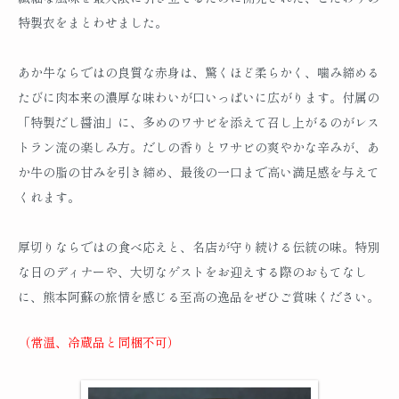
特製衣をまとわせました。
あか牛ならではの良質な赤身は、驚くほど柔らかく、噛み締める
たびに肉本来の濃厚な味わいが口いっぱいに広がります。付属の
「特製だし醤油」に、多めのワサビを添えて召し上がるのがレス
トラン流の楽しみ方。だしの香りとワサビの爽やかな辛みが、あ
か牛の脂の甘みを引き締め、最後の一口まで高い満足感を与えて
くれます。
厚切りならではの食べ応えと、名店が守り続ける伝統の味。特別
な日のディナーや、大切なゲストをお迎えする際のおもてなし
に、熊本阿蘇の旅情を感じる至高の逸品をぜひご賞味ください。
（常温、冷蔵品と同梱不可）