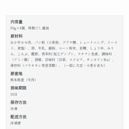
内容量
50g×4個、特製だし醤油
原材料
あか牛モモ肉、パン粉（小麦粉、ブドウ糖、ショートニング、イース
ト、食塩）、卵、牛乳、澱粉、コーン粉末、砂糖、しょうゆ、みり
ん、こんぶ、鰹節、香辛料/加工デンプン、クチナシ色素、調味料
（アミノ酸）、酒精、甘味料（甘草、ステビア、サッカリンNa）、
保存料（パラオキシ安息香酸）、（一部に大豆・小麦を含む）
原産地
熊本県産（牛肉）
消味期限
30日
保存方法
冷凍
配送方法
冷凍便