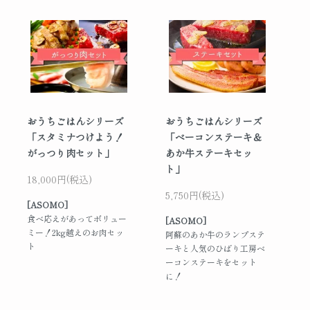
おうちごはんシリーズ
おうちごはんシリーズ
「スタミナつけよう！
「ベーコンステーキ＆
がっつり肉セット」
あか牛ステーキセッ
ト」
18,000円(税込)
5,750円(税込)
[ASOMO]
食べ応えがあってボリュー
[ASOMO]
ミー！2kg越えのお肉セッ
阿蘇のあか牛のランプステ
ト
ーキと人気のひばり工房ベ
ーコンステーキをセット
に！