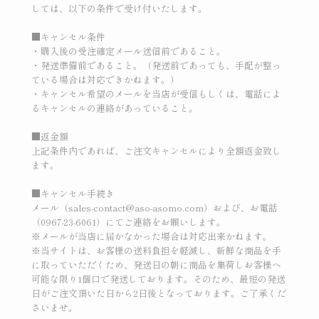
しては、以下の条件で受け付いたします。
■キャンセル条件
・購入後の受注確定メール送信前であること。
・発送準備前であること。（発送前であっても、手配が整っ
ている場合は対応できかねます。）
・キャンセル希望のメールを当店が受信もしくは、電話によ
るキャンセルの連絡があっていること。
■返金額
上記条件内であれば、ご注文キャンセルにより全額返金致し
ます。
■キャンセル手続き
メール（sales-contact@aso-asomo.com）および、お電話
（0967-23-6061）にてご連絡をお願いします。
※メールが当店に届かなかった場合は対応出来かねます。
※当サイトは、お客様の送料負担を軽減し、新鮮な商品を手
に取っていただくため、発送日の朝に商品を集荷しお客様へ
可能な限り1個口で発送しております。そのため、最短の発送
日がご注文頂いた日から2日後となっております。ご了承くだ
さいませ。