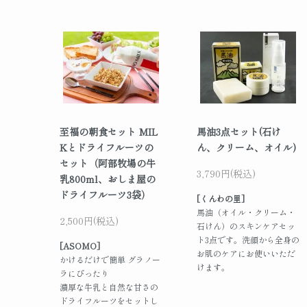
至福の朝食セット MIL
馬油3点セット(石け
Kとドライフルーツの
ん、クリーム、オイル)
セット（阿部牧場の牛
3,790円(税込)
乳800ml、おしま屋の
ドライフルーツ3袋）
[くんわの里]
馬油（オイル・クリーム・
2,500円(税込)
石けん）のスキンケアセッ
ト3点です。洗顔から全身の
[ASOMO]
お肌のケアにお使いいただ
かけるだけで簡単 グラノー
けます。
ラにぴったり
濃厚な牛乳と自然な甘さの
ドライフルーツをセットし