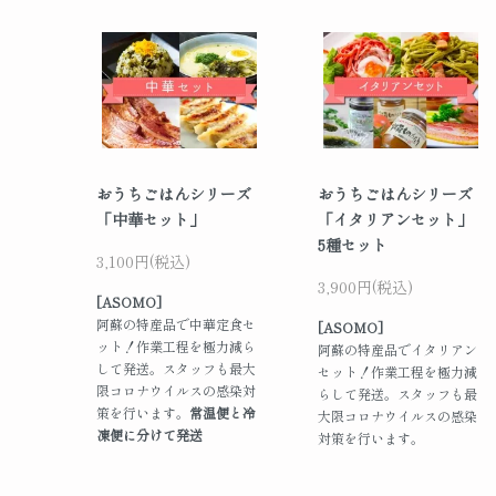
おうちごはんシリーズ
おうちごはんシリーズ
「中華セット」
「イタリアンセット」
5種セット
3,100円(税込)
3,900円(税込)
[ASOMO]
阿蘇の特産品で中華定食セ
[ASOMO]
ット！作業工程を極力減ら
阿蘇の特産品でイタリアン
して発送。スタッフも最大
セット！作業工程を極力減
限コロナウイルスの感染対
らして発送。スタッフも最
策を行います。
常温便と冷
大限コロナウイルスの感染
凍便に分けて発送
対策を行います。