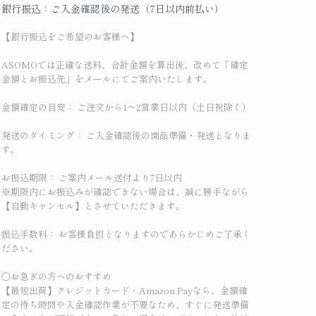
銀行振込：ご入金確認後の発送（7日以内前払い）
【銀行振込をご希望のお客様へ】
ASOMOでは正確な送料、合計金額を算出後、改めて「確定
金額とお振込先」をメールにてご案内いたします。
金額確定の目安： ご注文から1〜2営業日以内（土日祝除く）
発送のタイミング： ご入金確認後の商品準備・発送となりま
す。
お振込期限： ご案内メール送付より7日以内
※期限内にお振込みが確認できない場合は、誠に勝手ながら
【自動キャンセル】とさせていただきます。
振込手数料： お客様負担となりますのであらかじめご了承く
ださい。
〇お急ぎの方へのおすすめ
【最短出荷】クレジットカード・Amazon Payなら、金額確
定の待ち時間や入金確認作業が不要なため、すぐに発送準備