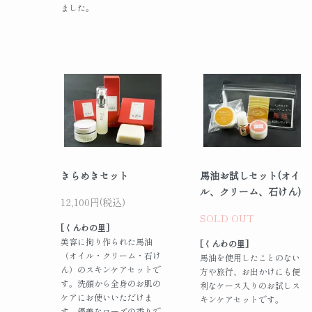
ました。
きらめきセット
馬油お試しセット(オイ
ル、クリーム、石けん)
12,100円(税込)
SOLD OUT
[くんわの里]
美容に拘り作られた馬油
[くんわの里]
（オイル・クリーム・石け
馬油を使用したことのない
ん）のスキンケアセットで
方や旅行、お出かけにも便
す。洗顔から全身のお肌の
利なケース入りのお試しス
ケアにお使いいただけま
キンケアセットです。
す。優美なローズの香りで