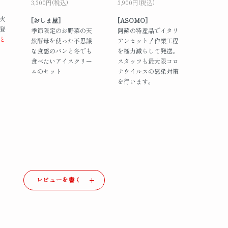
3,300円(税込)
3,900円(税込)
火
[おしま屋]
[ASOMO]
登
季節限定のお野菜の天
阿蘇の特産品でイタリ
と
然酵母を使った不思議
アンセット！作業工程
な食感のパンと冬でも
を極力減らして発送。
食べたいアイスクリー
スタッフも最大限コロ
ムのセット
ナウイルスの感染対策
を行います。
レビューを書く