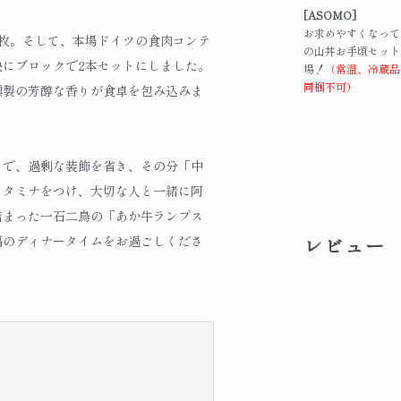
[ASOMO]
お求めやすくなって
枚。そして、本場ドイツの食肉コンテ
の山丼お手頃セット
にブロックで2本セットにしました。
場！
（常温、冷蔵品
同梱不可）
燻製の芳醇な香りが食卓を包み込みま
とで、過剰な装飾を省き、その分「中
スタミナをつけ、大切な人と一緒に阿
詰まった一石二鳥の「あか牛ランプス
レビュー
福のディナータイムをお過ごしくださ