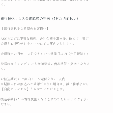
す。
銀行振込：ご入金確認後の発送（7日以内前払い）
【銀行振込をご希望のお客様へ】
ASOMOでは正確な送料、合計金額を算出後、改めて「確定
金額とお振込先」をメールにてご案内いたします。
金額確定の目安： ご注文から1〜2営業日以内（土日祝除く）
発送のタイミング： ご入金確認後の商品準備・発送となりま
す。
お振込期限： ご案内メール送付より7日以内
※期限内にお振込みが確認できない場合は、誠に勝手ながら
【自動キャンセル】とさせていただきます。
振込手数料： お客様負担となりますのであらかじめご了承く
ださい。