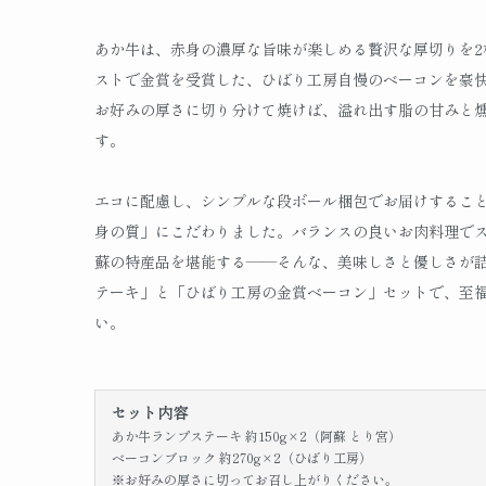
あか牛は、赤身の濃厚な旨味が楽しめる贅沢な厚切りを2
ストで金賞を受賞した、ひばり工房自慢のベーコンを豪快
お好みの厚さに切り分けて焼けば、溢れ出す脂の甘みと
す。
エコに配慮し、シンプルな段ボール梱包でお届けするこ
身の質」にこだわりました。バランスの良いお肉料理で
蘇の特産品を堪能する――そんな、美味しさと優しさが
テーキ」と「ひばり工房の金賞ベーコン」セットで、至
い。
セット内容
あか牛ランプステーキ 約150g×2（阿蘇 とり宮）
ベーコンブロック 約270g×2（ひばり工房）
※お好みの厚さに切ってお召し上がりください。