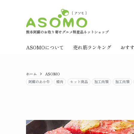
熊本阿蘇のお取り寄せグルメ特産品ネットショップ
ASOMOについて
売れ筋ランキング
おす
ホーム
ASOMO
阿蘇のあか牛
精肉
セット商品
加工肉類
加工肉類