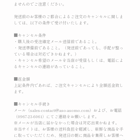
ませんのでご注意ください。
発送前のお客様のご都合によるご注文のキャンセルに関しま
しては、以下の条件で受け付いたします。
■キャンセル条件
・購入後の受注確定メール送信前であること。
・発送準備前であること。（発送前であっても、手配が整っ
ている場合は対応できかねます。）
・キャンセル希望のメールを当店が受信もしくは、電話によ
るキャンセルの連絡があっていること。
■返金額
上記条件内であれば、ご注文キャンセルにより全額返金致し
ます。
■キャンセル手続き
メール（sales-contact@aso-asomo.com）および、お電話
（0967-23-6061）にてご連絡をお願いします。
※メールが当店に届かなかった場合は対応出来かねます。
※当サイトは、お客様の送料負担を軽減し、新鮮な商品を手
に取っていただくため、発送日の朝に商品を集荷しお客様へ