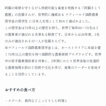
阿蘇の草原を守りながら持続可能な畜産を実践する「阿蘇さとう
農園」の佐藤さんが、世界的に権威ある ナフィールド国際農業
奨学金の奨学生 に日本人女性として初めて選ばれました。
この奨学金は70年以上の歴史を持ち、世界で毎年60〜70名ほど
の農業者が選ばれる名誉ある制度です。日本からは26年度、3名
のみが選出されその一人が佐藤さんです。
※ナフィールド国際農業奨学金とは、オーストラリアに本部を置
く70年以上の歴史を持つ国際的な農業研修プログラムです。世界
中の若手農業関係者を対象に、2年間にわたり世界各地の先進的
な農業現場を訪れて技術や文化を学び、産業のリーダーを育成す
ることを目的としています。
おすすめの食べ方
・ステーキ、焼肉などこってりした料理と