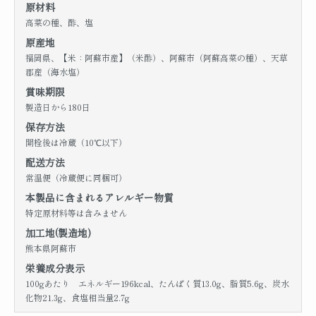
原材料
高菜の種、酢、塩
原産地
福岡県、【米：阿蘇市産】（米酢）、阿蘇市（阿蘇高菜の種）、天草
郡産（海水塩）
賞味期限
製造日から180日
保存方法
開栓後は冷蔵（10℃以下）
配送方法
常温便（冷蔵便に同梱可）
本製品に含まれるアレルギー物質
特定原材料等は含みません
加工地(製造地)
熊本県阿蘇市
栄養成分表示
100gあたり エネルギー196kcal、たんぱく質13.0g、脂質5.6g、炭水
化物21.3g、食塩相当量2.7g