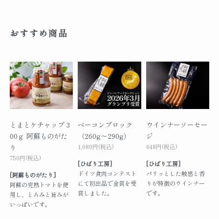
おすすめ商品
とまとケチャップ 3
ベーコンブロック
ウインナーソーセー
00ｇ 阿蘇ものがた
（260g～290g）
ジ
り
1,080円(税込)
648円(税込)
750円(税込)
[ひばり工房]
[ひばり工房]
ドイツ食肉コンテスト
パリッとした触感と香
[阿蘇ものがたり]
にて初出品で金賞を受
りが特徴のウインナー
阿蘇の完熟トマトを使
賞しました。
です。
用し、とろみと旨みが
いっぱいです。