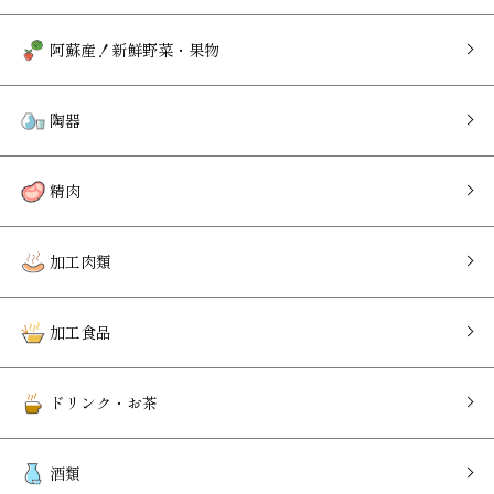
阿蘇産！新鮮野菜・果物
陶器
精肉
加工肉類
加工食品
ドリンク・お茶
酒類