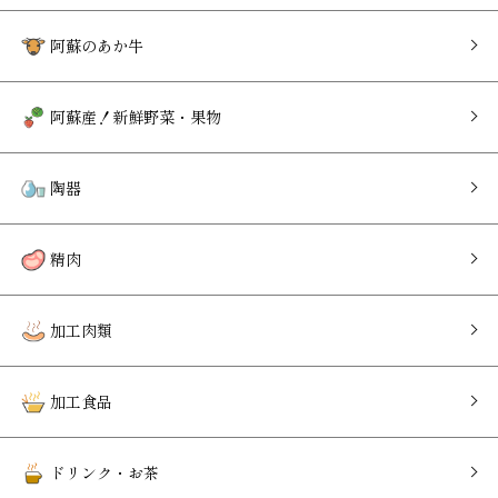
阿蘇のあか牛
阿蘇産！新鮮野菜・果物
陶器
精肉
加工肉類
加工食品
ドリンク・お茶