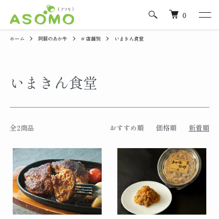
0
ホーム
阿蘇のあか牛
# 店舗別
いまきん食堂
いまきん食堂
全2商品
おすすめ順
価格順
新着順