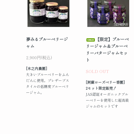
夢みるブルーベリージ
【限定】ブルーベ
ャム
リージャム＆ブルーベ
リーバタージャムセッ
2,900円(税込)
ト
[木之内農園]
SOLD OUT
大きいブルーベリーをふん
だんに使用。プレザーブス
[阿蘇ローズベリー香園]
タイルの低糖度ブルーベリ
2セット限定販売！
ージャム。
JAS認証オーガニックブル
ーベリーを使用した超高級
ジャムのセットです