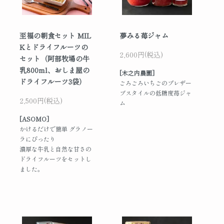
至福の朝食セット MIL
夢みる苺ジャム
Kとドライフルーツの
2,600円(税込)
セット（阿部牧場の牛
乳800ml、おしま屋の
[木之内農園]
ドライフルーツ3袋）
ごろごろいちごのプレザー
ブスタイルの低糖度苺ジャ
2,500円(税込)
ム
[ASOMO]
かけるだけで簡単 グラノー
ラにぴったり
濃厚な牛乳と自然な甘さの
ドライフルーツをセットし
ました。