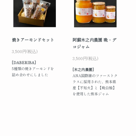
焼きアーモンドセット
阿蘇木之内農園 晩・デ
コジャム
3,500円(税込)
3,500円(税込)
[DABERIBA]
5種類の焼きアーモンドを
[木之内農園]
詰め合わせにしました
ANA国際線のファーストク
ラスに採用された、熊本県
産【不知火】と【晩白柚】
を使用した熊本ジャム