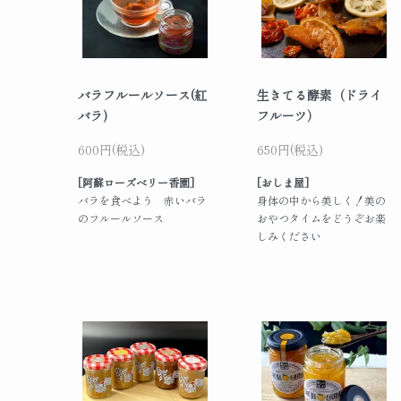
バラフルールソース(紅
生きてる酵素（ドライ
バラ)
フルーツ）
600円(税込)
650円(税込)
[阿蘇ローズベリー香園]
[おしま屋]
バラを食べよう 赤いバラ
身体の中から美しく！美の
のフルールソース
おやつタイムをどうぞお楽
しみください