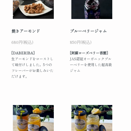
焼きアーモンド
ブルーベリージャム
680円(税込)
850円(税込)
[DABERIBA]
[阿蘇ローズベリー香園]
生アーモンドをローストし
JAS認証オーガニックブル
て味付けしました。5つの
ーベリーを使用した超高級
フレーバーがお楽しみいた
ジャム
だけます。