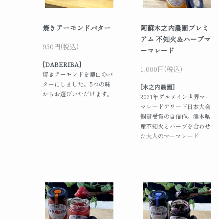
焼きアーモンドバター
阿蘇木之内農園プレミ
アム 不知火＆ハーブマ
930円(税込)
ーマレード
[DABERIBA]
1,000円(税込)
焼きアーモンドを濃口のバ
ターにしました。5つの味
[木之内農園]
からお選びいただけます。
2021年ダルメイン世界マー
マレードアワード日本大会
銅賞受賞の自信作。熊本県
産不知火とハーブを合わせ
た大人のマーマレード