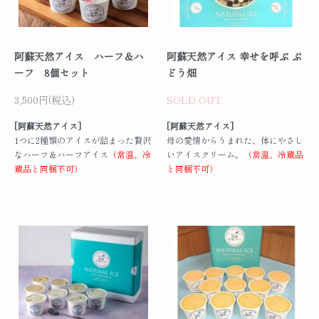
阿蘇天然アイス ハーフ＆ハ
阿蘇天然アイス 幸せを呼ぶ ぶ
ーフ 8個セット
どう畑
3,500円(税込)
SOLD OUT
[阿蘇天然アイス]
[阿蘇天然アイス]
1つに2種類のアイスが詰まった贅沢
母の愛情からうまれた、体にやさし
なハーフ＆ハーフアイス
（常温、冷
いアイスクリーム。
（常温、冷蔵品
蔵品と同梱不可）
と同梱不可）