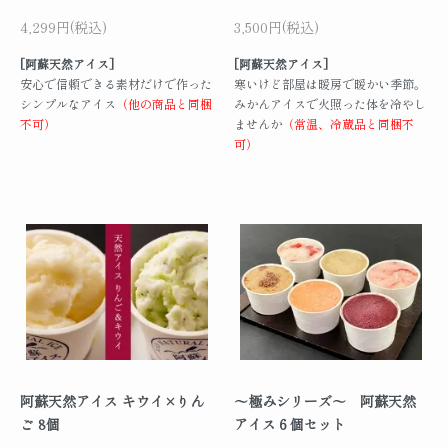
4,299円(税込)
3,500円(税込)
[阿蘇天然アイス]
[阿蘇天然アイス]
安心で信頼できる素材だけで作った
寒いけど部屋は暖房で暖かい季節。
シンプルなアイス
（他の商品と同梱
みかんアイスで火照った体を冷やし
不可）
ませんか
（常温、冷蔵品と同梱不
可）
阿蘇天然アイス キウイ×りん
～極みシリーズ～ 阿蘇天然
ご 8個
アイス６個セット