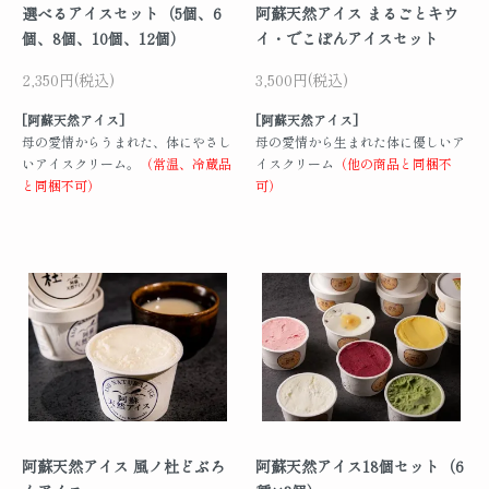
選べるアイスセット（5個、6
阿蘇天然アイス まるごとキウ
個、8個、10個、12個）
イ・でこぽんアイスセット
2,350円(税込)
3,500円(税込)
[阿蘇天然アイス]
[阿蘇天然アイス]
母の愛情からうまれた、体にやさし
母の愛情から生まれた体に優しいア
いアイスクリーム。
（常温、冷蔵品
イスクリーム
（他の商品と同梱不
と同梱不可）
可）
阿蘇天然アイス 風ノ杜どぶろ
阿蘇天然アイス18個セット（6