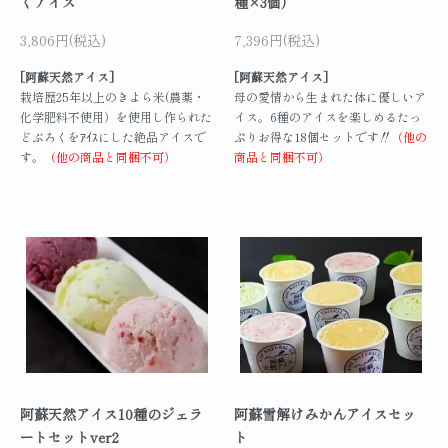
くアイス
種×3個）
3,806円(税込)
7,396円(税込)
[阿蘇天然アイス]
[阿蘇天然アイス]
栽培歴25年以上のきよら米(農薬・
母の愛情から生まれた体に優しいア
化学肥料不使用）を使用し作られた
イス。6種のアイスを楽しめるたっ
どぶろくをｱｲｽにした絶品アイスで
ぷりお得な18個セットです‼
（他の
す。
（他の商品と同梱不可）
商品と同梱不可）
阿蘇天然アイス10種のジェラ
阿蘇雪解けみかんアイスセッ
ートセットver2
ト