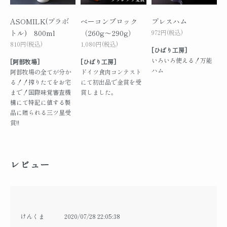
ASOMILK(プラボ
ベーコンブロック
プレスハム
トル) 800ml
（260g～290g）
972円(税込)
810円(税込)
1,080円(税込)
[ひばり工房]
いろいろ使える！万能
[阿部牧場]
[ひばり工房]
ハム
阿部牧場の全てが分か
ドイツ食肉コンテスト
る！！搾りたてをお宅
にて初出品で金賞を受
まで！国際味覚審査機
賞しました。
構にて特記に値する製
品に贈られる三ツ星受
賞!!
レビュー
けんくま
2020/07/28 22:05:38