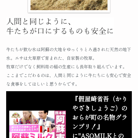
牛たちが飲む水は阿蘇の大地をゆっくりとろ過された天然の地下
水。エサは大草原で育まれた、自家製の牧草。
牧草だけでなく飼料用の稲の生産にも長年取り組んでいます。
ここまでこだわるのは、人間と同じように牛たちにも安心で安全
な食事をしてほしいと思うからです。
『假屋崎省吾（かり
やざきしょうご）の
おらが町の名物グラ
ンプリ！』
に"ASOMILKとの