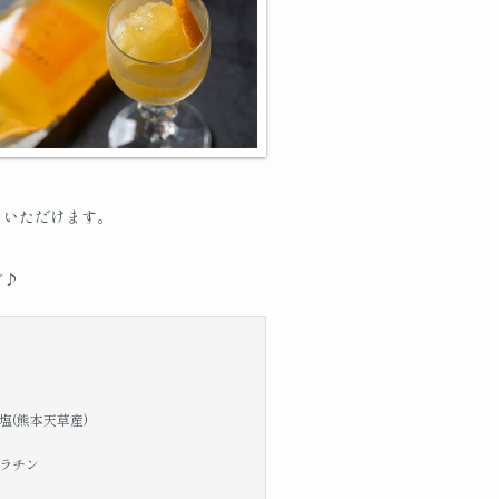
りいただけます。
。
ぞ♪
塩(熊本天草産)
ゼラチン