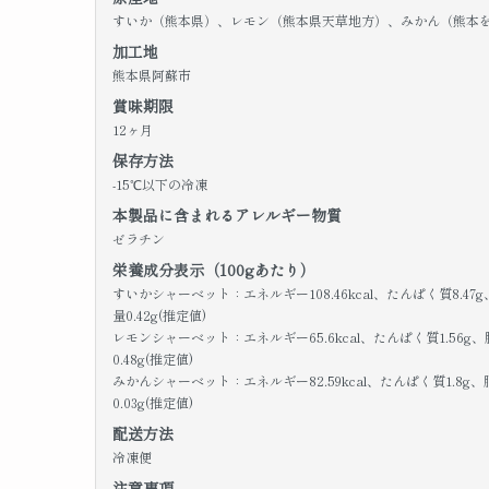
すいか（熊本県）、レモン（熊本県天草地方）、みかん（熊本
加工地
熊本県阿蘇市
賞味期限
12ヶ月
保存方法
-15℃以下の冷凍
本製品に含まれるアレルギー物質
ゼラチン
栄養成分表示（100gあたり）
すいかシャーベット：エネルギー108.46kcal、たんぱく質8.47g
量0.42g(推定値)
レモンシャーベット：エネルギー65.6kcal、たんぱく質1.56g、脂
0.48g(推定値)
みかんシャーベット：エネルギー82.59kcal、たんぱく質1.8g、脂
0.03g(推定値)
配送方法
冷凍便
注意事項