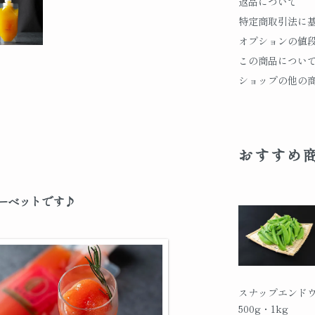
返品について
特定商取引法に
オプションの値
この商品につい
ショップの他の
おすすめ
ーベットです♪
スナップエン
500g・1kg