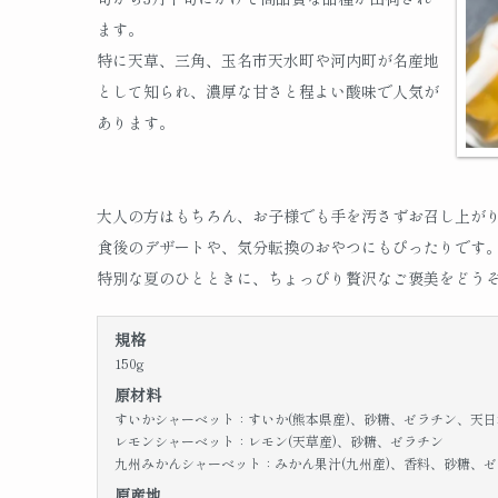
ます。
特に天草、三角、玉名市天水町や河内町が名産地
として知られ、濃厚な甘さと程よい酸味で人気が
あります。
大人の方はもちろん、お子様でも手を汚さずお召し上が
食後のデザートや、気分転換のおやつにもぴったりです
特別な夏のひとときに、ちょっぴり贅沢なご褒美をどう
規格
150g
原材料
すいかシャーベット：すいか(熊本県産)、砂糖、ゼラチン、天日
レモンシャーベット：レモン(天草産)、砂糖、ゼラチン
九州みかんシャーベット：みかん果汁(九州産)、香料、砂糖、
原産地