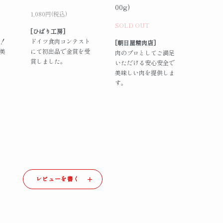
00g)
1,080円(税込)
SOLD OUT
[ひばり工房]
！
ドイツ食肉コンテスト
[朝日屋精肉店]
美
にて初出品で金賞を受
肉のプロとしてご満足
賞しました。
いただける安心安全で
美味しい肉を提供しま
す。
レビューを書く