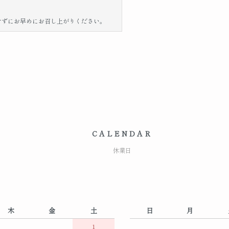
せずにお早めにお召し上がりください。
CALENDAR
休業日
木
金
土
日
月
1