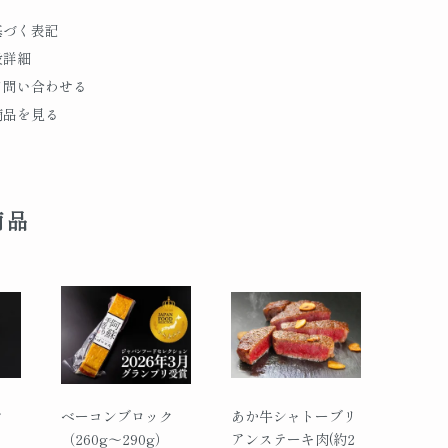
基づく表記
段詳細
て問い合わせる
商品を見る
商品
ドウ
ベーコンブロック
あか牛シャトーブリ
（260g～290g）
アンステーキ肉(約2