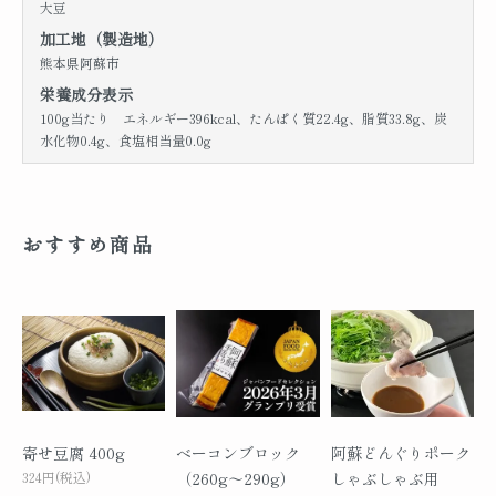
大豆
加工地（製造地）
熊本県阿蘇市
栄養成分表示
100g当たり エネルギー396kcal、たんぱく質22.4g、脂質33.8g、炭
水化物0.4g、食塩相当量0.0g
おすすめ商品
寄せ豆腐 400g
ベーコンブロック
阿蘇どんぐりポーク
324円(税込)
（260g～290g）
しゃぶしゃぶ用