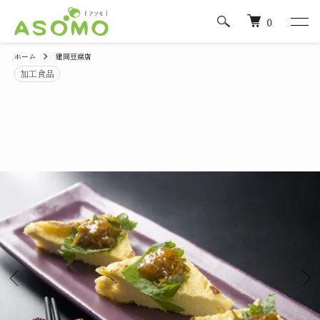
0
ホーム
建岡豆腐店
加工食品