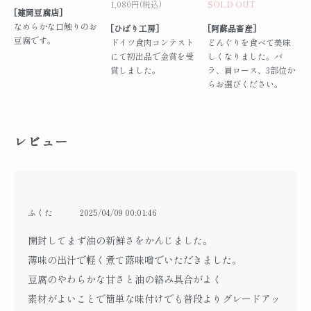
1,080円(税込)
SOLD OUT
[建岡豆腐店]
なめらかな口触りのお
[ひばり工房]
[阿蘇品畜産]
豆腐です。
ドイツ食肉コンテスト
どんぐりを食べて美味
にて初出品で金賞を受
しくなりました。バ
賞しました。
ラ、肩ロース、3部位か
らお選びください。
レビュー
ふくた
2025/04/09 00:01:46
開封してまず油の新鮮さをかんじました。
薄味の出汁で軽く煮て蕗味噌でいただきました。
豆腐のやわらかな甘さと油の絡み具合がよく
素材がよいことで簡単な味付けでも普段よりグレードアッ