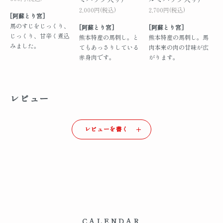
2,000円(税込)
2,700円(税込)
[阿蘇とり宮]
馬のすじをじっくり、
[阿蘇とり宮]
[阿蘇とり宮]
じっくり、甘辛く煮込
熊本特産の馬刺し。と
熊本特産の馬刺し。馬
みました。
てもあっさりしている
肉本来の肉の甘味が広
赤身肉です。
がります。
レビュー
レビューを書く
CALENDAR