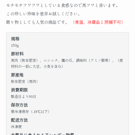
モチモチフワフワとしている食感なので馬フワと言います。
この珍しい珍味を是非お試しください。
贈り物としても人気の商品です。
（常温、冷蔵品と同梱不可）
規格
150g
原材料
馬肉（熊本肥育）、ニンニク、鷹の爪、調味料（アミノ酸等）、（原
材料の一部に大豆、小麦を含む）
原産地
熊本肥育（馬肉）
消費期限
製造日より90日
保存方法
要冷凍保存（-18℃以下）
配送方法
冷凍便