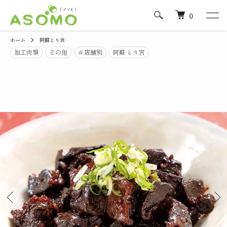
0
ホーム
阿蘇とり宮
加工肉類
その他
# 店舗別
阿蘇 とり宮