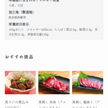
本製品に含まれるアレルギー物質
小麦、大豆
加工地（製造地）
熊本県阿蘇市
栄養成分表示
100gあたり エネルギー245kcal、たんぱく質22.6g、脂質11.3g、炭
水化物13.2g、食塩相当量2.49g
おすすめ商品
馬スジの煮込み
馬刺し 赤身（アル
馬刺し 霜降り（ア
600円(税込)
ミパック入り）
ルミパック入り）