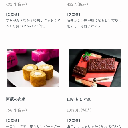
432円(税込)
432円(税込)
[久幸堂]
[久幸堂]
甘みがありながら後味がすっきりす
昔懐かしい味が癖になる若い方や年
ると好評のせんべいです。
配の方にも好まれる味
阿蘇の恋唄
山いもしぐれ
756円(税込)
1,080円(税込)
[久幸堂]
[久幸堂]
一口サイズの可愛らしいバームクー
山芋、小豆をしっかり練って焼いた