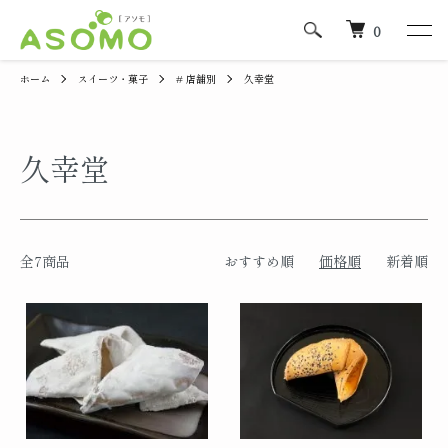
0
ホーム
スイーツ・菓子
# 店舗別
久幸堂
久幸堂
全7商品
おすすめ順
価格順
新着順