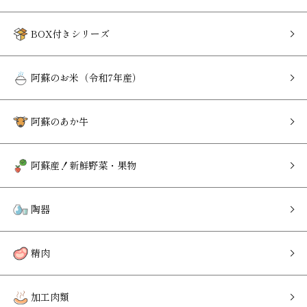
BOX付きシリーズ
阿蘇のお米（令和7年産）
阿蘇のあか牛
阿蘇産！新鮮野菜・果物
陶器
精肉
加工肉類