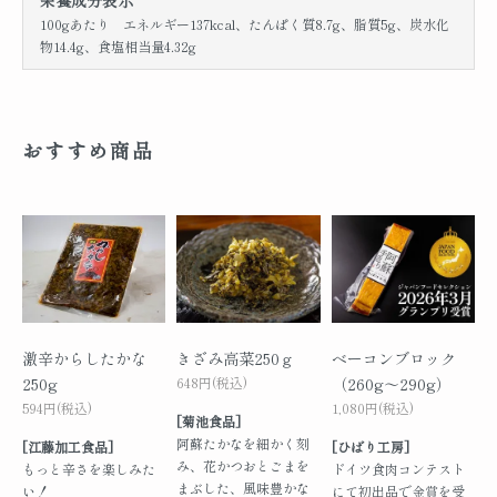
栄養成分表示
100gあたり エネルギー137kcal、たんぱく質8.7g、脂質5g、炭水化
物14.4g、食塩相当量4.32g
おすすめ商品
激辛からしたかな
きざみ高菜250ｇ
ベーコンブロック
250g
648円(税込)
（260g～290g）
594円(税込)
1,080円(税込)
[菊池食品]
阿蘇たかなを細かく刻
[江藤加工食品]
[ひばり工房]
み、花かつおとごまを
もっと辛さを楽しみた
ドイツ食肉コンテスト
まぶした、風味豊かな
い！
にて初出品で金賞を受