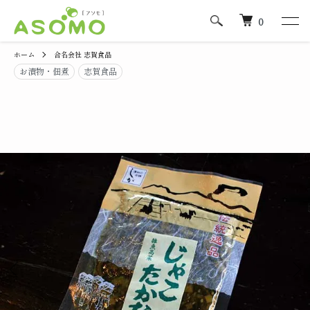
0
ホーム
合名会社 志賀食品
お漬物・佃煮
志賀食品