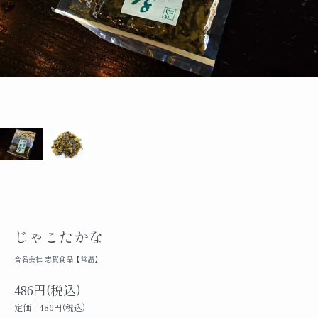
じゃこたかな
合名会社 志賀食品【常温】
486円(税込)
定価：486円(税込)