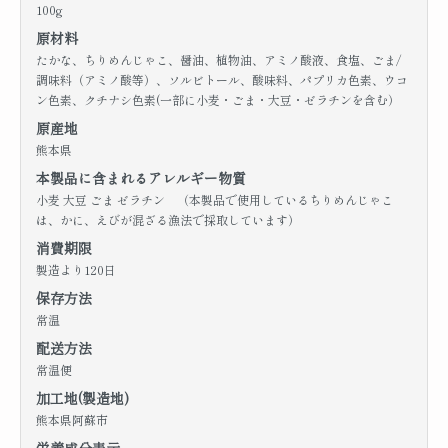
100g
原材料
たかな、ちりめんじゃこ、醤油、植物油、アミノ酸液、食塩、ごま/
調味料（アミノ酸等）、ソルビトール、酸味料、パプリカ色素、ウコ
ン色素、クチナシ色素(一部に小麦・ごま・大豆・ゼラチンを含む）
原産地
熊本県
本製品に含まれるアレルギー物質
小麦 大豆 ごま ゼラチン （本製品で使用しているちりめんじゃこ
は、かに、えびが混ざる漁法で採取しています）
消費期限
製造より120日
保存方法
常温
配送方法
常温便
加工地(製造地)
熊本県阿蘇市