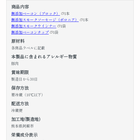
商品内容
無添加ベーコン（ブロック）
1本
無添加スモークソーセージ（ボロニア）
1本
無添加スモークウインナー
1袋
無添加ベーコンチップ
1袋
原材料
各商品ラベルに記載
本製品に含まれるアレルギー物質
豚肉
賞味期限
製造日から30日
保存方法
要冷蔵（10℃以下）
配送方法
冷蔵便
加工地(製造地)
熊本県阿蘇市
栄養成分表示