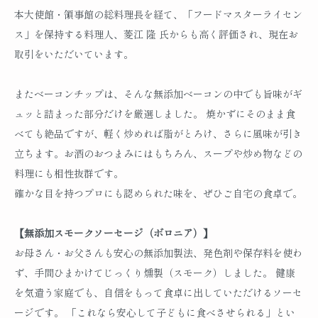
本大使館・領事館の総料理長を経て、「フードマスターライセン
ス」を保持する料理人、菱江 隆 氏からも高く評価され、現在お
取引をいただいています。
またベーコンチップは、そんな無添加ベーコンの中でも旨味がギ
ュッと詰まった部分だけを厳選しました。 焼かずにそのまま食
べても絶品ですが、軽く炒めれば脂がとろけ、さらに風味が引き
立ちます。お酒のおつまみにはもちろん、スープや炒め物などの
料理にも相性抜群です。
確かな目を持つプロにも認められた味を、ぜひご自宅の食卓で。
【無添加スモークソーセージ（ボロニア）】
お母さん・お父さんも安心の無添加製法、発色剤や保存料を使わ
ず、手間ひまかけてじっくり燻製（スモーク）しました。 健康
を気遣う家庭でも、自信をもって食卓に出していただけるソーセ
ージです。 「これなら安心して子どもに食べさせられる」とい