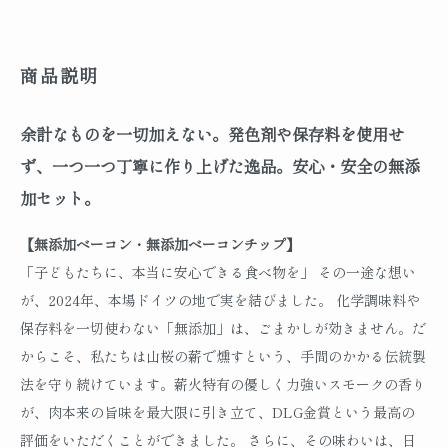
商品説明
余計なものを一切加えない。発色剤や保存料を使用せ
ず、一つ一つ丁寧に作り上げた逸品。安心・安全の無添
加セット。
【無添加ベーコン・無添加ベーコンチップ】
「子どもたちに、本当に安心できる食べ物を」 その一途な想い
が、2024年、本場ドイツの地で実を結びました。 化学調味料や
保存料を一切使わない「無添加」は、ごまかしが効きません。だ
からこそ、私たちは山桜の薪で燻すという、手間のかかる伝統製
法を守り続けています。薪火特有の優しく力強いスモークの香り
が、肉本来の旨味を最大限に引き立て、DLG金賞という最高の
評価をいただくことができました。 さらに、その味わいは、日