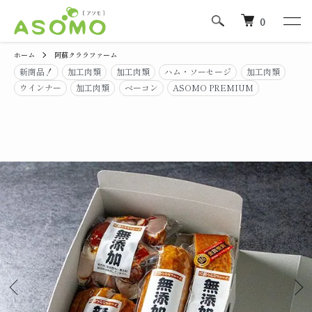
0
ホーム
阿蘇クララファーム
新商品！
加工肉類
加工肉類
ハム・ソーセージ
加工肉類
ウインナー
加工肉類
ベーコン
ASOMO PREMIUM