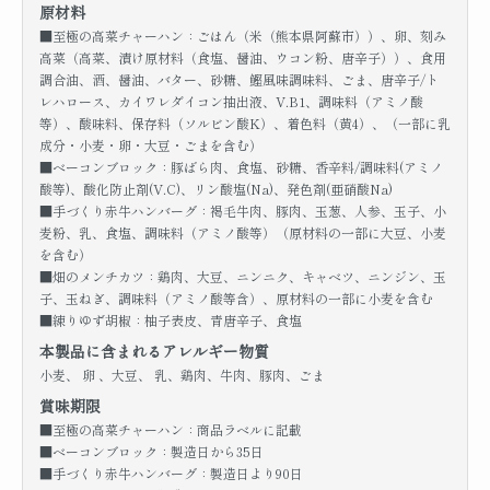
原材料
■至極の高菜チャーハン：ごはん（米（熊本県阿蘇市））、卵、刻み
高菜（高菜、漬け原材料（食塩、醤油、ウコン粉、唐辛子））、食用
調合油、酒、醤油、バター、砂糖、鰹風味調味料、ごま、唐辛子/ト
レハロース、カイワレダイコン抽出液、V.B1、調味料（アミノ酸
等）、酸味料、保存料（ソルビン酸K）、着色料（黄4）、（一部に乳
成分・小麦・卵・大豆・ごまを含む）
■ベーコンブロック：豚ばら肉、食塩、砂糖、香辛料/調味料(アミノ
酸等)、酸化防止剤(V.C)、リン酸塩(Na)、発色剤(亜硝酸Na)
■手づくり赤牛ハンバーグ：褐毛牛肉、豚肉、玉葱、人参、玉子、小
麦粉、乳、食塩、調味料（アミノ酸等）（原材料の一部に大豆、小麦
を含む）
■畑のメンチカツ：鶏肉、大豆、ニンニク、キャベツ、ニンジン、玉
子、玉ねぎ、調味料（アミノ酸等含）、原材料の一部に小麦を含む
■練りゆず胡椒：柚子表皮、青唐辛子、食塩
本製品に含まれるアレルギー物質
小麦、 卵 、大豆、 乳、鶏肉、牛肉、豚肉、ごま
賞味期限
■至極の高菜チャーハン：商品ラベルに記載
■ベーコンブロック：製造日から35日
■手づくり赤牛ハンバーグ：製造日より90日