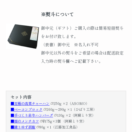
※熨斗について
御中元（ギフト）ご購入の際は簡易短冊熨斗
をお付け致します。
（表書）御中元 ※名入れ不可
御中元以外の熨斗をご希望の場合は配送設定
入力時の熨斗欄へご記載下さい。
セット内容
■至極の高菜チャーハン
250g ×2（ASOMO）
■ベーコンブロック
260g～290g ×1（ひばり工房）
■手づくり赤牛ハンバーグ
130g ×2（阿蘇とり宮）
■畑のメンチカツ
約75g×3個 （阿蘇とり宮）
■練りゆず胡椒
80g ×1（江藤加工食品）