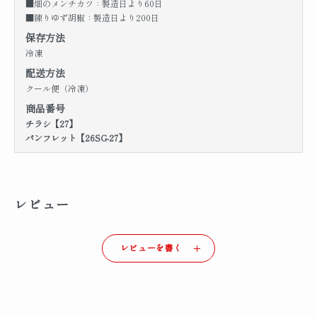
■畑のメンチカツ：製造日より60日
■練りゆず胡椒：製造日より200日
保存方法
冷凍
配送方法
クール便（冷凍）
商品番号
チラシ【27】
パンフレット【26SG-27】
レビュー
レビューを書く