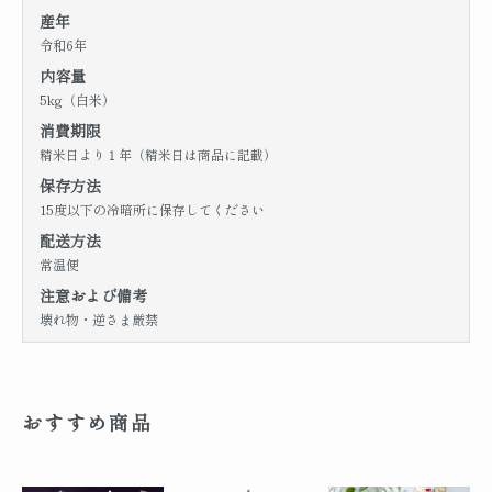
産年
令和6年
内容量
5kg（白米）
消費期限
精米日より１年（精米日は商品に記載）
保存方法
15度以下の冷暗所に保存してください
配送方法
常温便
注意および備考
壊れ物・逆さま厳禁
おすすめ商品