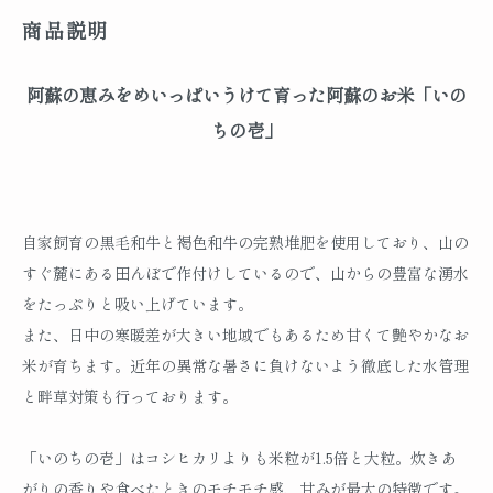
商品説明
阿蘇の恵みをめいっぱいうけて育った阿蘇のお米「いの
ちの壱」
自家飼育の黒毛和牛と褐色和牛の完熟堆肥を使用しており、山の
すぐ麓にある田んぼで作付けしているので、山からの豊富な湧水
をたっぷりと吸い上げています。
また、日中の寒暖差が大きい地域でもあるため甘くて艶やかなお
米が育ちます。近年の異常な暑さに負けないよう徹底した水管理
と畔草対策も行っております。
「いのちの壱」はコシヒカリよりも米粒が1.5倍と大粒。炊きあ
がりの香りや食べたときのモチモチ感、甘みが最大の特徴です。