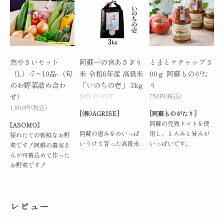
然やさいセット
阿蘇一の宮あさぎり
とまとケチャップ 3
（L）-7～10品-（旬
米 令和6年産 高級米
00ｇ 阿蘇ものがた
のお野菜詰め合わ
「いのちの壱」 3kg
り
せ）
SOLD OUT
750円(税込)
1,800円(税込)
[(株)AGRISE]
[阿蘇ものがたり]
阿蘇の完熟トマトを使
[ASOMO]
阿蘇の恵みをめいっぱ
用し、とろみと旨みが
採れたての新鮮なお野
いうけて育った高級米
いっぱいです。
菜です！阿蘇の農家さ
んが丹精込めて作った
お野菜です！
レビュー