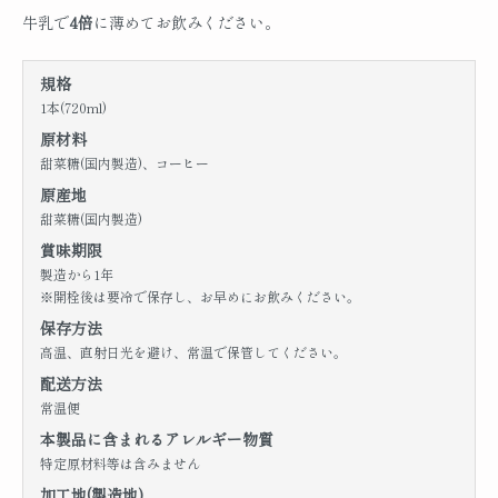
牛乳で
4倍
に薄めてお飲みください。
規格
1本(720ml)
原材料
甜菜糖(国内製造)、コーヒー
原産地
甜菜糖(国内製造)
賞味期限
製造から1年
※開栓後は要冷で保存し、お早めにお飲みください。
保存方法
高温、直射日光を避け、常温で保管してください。
配送方法
常温便
本製品に含まれるアレルギー物質
特定原材料等は含みません
加工地(製造地)