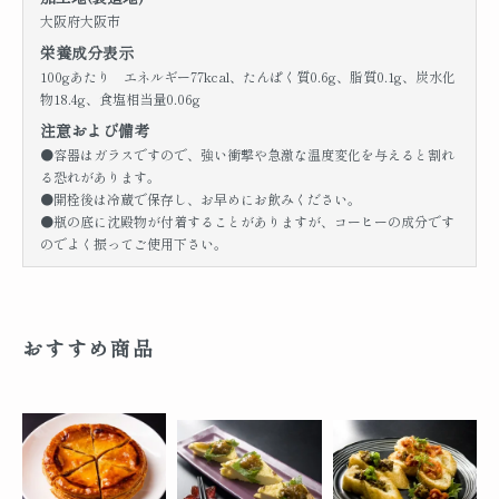
大阪府大阪市
栄養成分表示
100gあたり エネルギー77kcal、たんぱく質0.6g、脂質0.1g、炭水化
物18.4g、食塩相当量0.06g
注意および備考
●容器はガラスですので、強い衝撃や急激な温度変化を与えると割れ
る恐れがあります。
●開栓後は冷蔵で保存し、お早めにお飲みください。
●瓶の底に沈殿物が付着することがありますが、コーヒーの成分です
のでよく振ってご使用下さい。
おすすめ商品