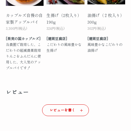
カップルズ自慢の自
生揚げ（2枚入り）
油揚げ（２枚入り）
家製アップルパイ
190g
300g
3,300円(税込)
324円(税込)
302円(税込)
[果実の国カップルズ]
[建岡豆腐店]
[建岡豆腐店]
当農園で栽培した、こ
こだわりの風味豊かな
風味豊かなこだわりの
だわりの超減農薬栽培
生揚げ
油揚げ
りんごをふんだんに使
用した、大人気のアッ
プルパイです！
レビュー
レビューを書く