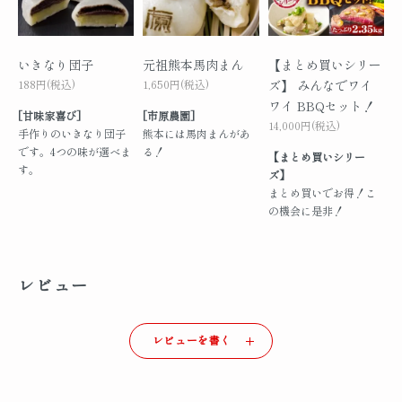
いきなり団子
元祖熊本馬肉まん
【まとめ買いシリー
188円(税込)
1,650円(税込)
ズ】 みんなでワイ
ワイ BBQセット！
[甘味家喜び]
[市原農園]
14,000円(税込)
手作りのいきなり団子
熊本には馬肉まんがあ
です。4つの味が選べま
る！
【まとめ買いシリー
す。
ズ】
まとめ買いでお得！こ
の機会に是非！
レビュー
レビューを書く