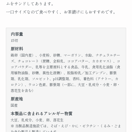
ムをサンドしてあります。
一口サイズなので食べやすく、お茶請けにもおすすめです。
内容量
15切
原材料
鶏卵（国内産）、小麦粉、砂糖、マーガリン、水飴、ナチュラルチー
ズ、チョコレート（蔗糖、全粉乳、ココアバター、カカオマス）、コ
コアパウダー、乳等を主要原料とする食品、牛乳、食用乳化油脂（食
用植物油脂、砂糖、異性化液糖）、脱脂粉乳／加工デンプン、膨張
剤、乳化剤、ソルビット、pH調整剤、香料、着色料（アナトー、カ
ロテン）、ウコン色素、膨張剤（一部に、大豆・乳成分・小麦・卵・
落花生を含む）
原産地
国産
本製品に含まれるアレルギー物質
大豆、乳成分、小麦、卵、落花生
※ 当製品製造施設では、そば・えび・かに・ゼラチン・くるみ・ごま
を含む製品も製造しています。