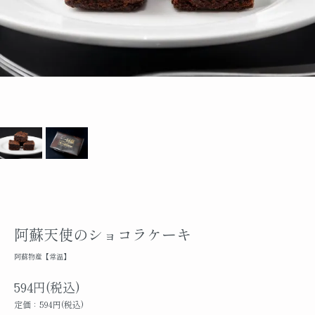
阿蘇天使のショコラケーキ
阿蘇物産【常温】
594円(税込)
定価：594円(税込)