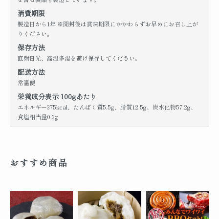
消費期限
製造日から1年 ※開封後は賞味期限にかかわらずお早めにお召し上が
りください。
保存方法
直射日光、高温多湿を避け保存してください。
配送方法
常温便
栄養成分表示 100gあたり
エネルギー375kcal、たんぱく質5.5g、脂質12.5g、炭水化物57.2g、
食塩相当量0.3g
おすすめ商品