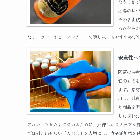
なうまさが
太陽の味が
そのまま飲
ろみを生か
たり、カレーやビーフシチューの隠し味にもおすすめで
安全性へ
阿蘇の特産
値のものを
ます。原材
用し、減農
り商品を販
した採れた
のおいしさをさらに深めるために、熟練したスタッフが
では引き出せない「人の力」を大切にし、食品添加物を