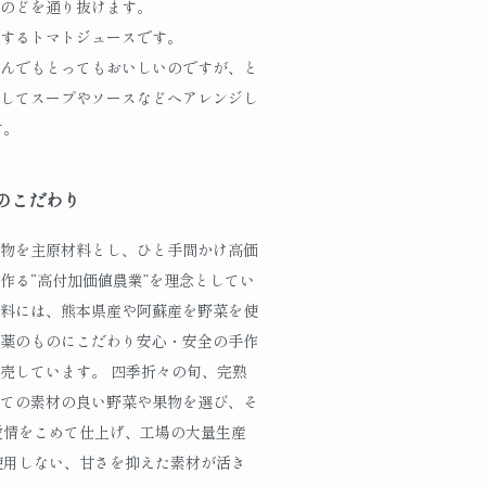
のどを通り抜けます。
するトマトジュースです。
んでもとってもおいしいのですが、と
してスープやソースなどへアレンジし
す。
のこだわり
物を主原材料とし、ひと手間かけ高価
作る“高付加価値農業”を理念としてい
料には、熊本県産や阿蘇産を野菜を使
薬のものにこだわり安心・安全の手作
売しています。 四季折々の旬、完熟
ての素材の良い野菜や果物を選び、そ
愛情をこめて仕上げ、工場の大量生産
使用しない、甘さを抑えた素材が活き