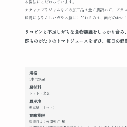
る製法にこだわっています。
ケチャップやジャムなどの加工品は全て瓶詰めで、プラ
環境にもやさしいガラス瓶にこだわるのは、素材のおい
リコピンと不足しがちな食物繊維をしっかり含み
蘇ものがたりのトマトジュースをぜひ、毎日の健
規格
1本 720ml
原材料
トマト・食塩
原産地
熊本県（トマト）
賞味期限
製造日より未開封で1年