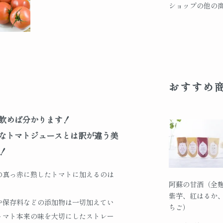
ショップの他の
おすすめ
飲めば分かります！
なトマトジュースとは訳が違う美
！
の真っ赤に熟したトマトに加えるのは
阿蘇の甘酒（全
。
紫芋、紅はるか
や保存料などの添加物は一切加えてい
ちご）
トマト本来の味を大切にしたストレー