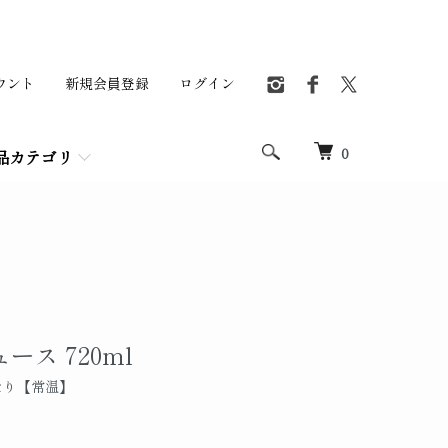
ウント
新規会員登録
ログイン
0
品カテゴリ
ース 720ml
たり【常温】