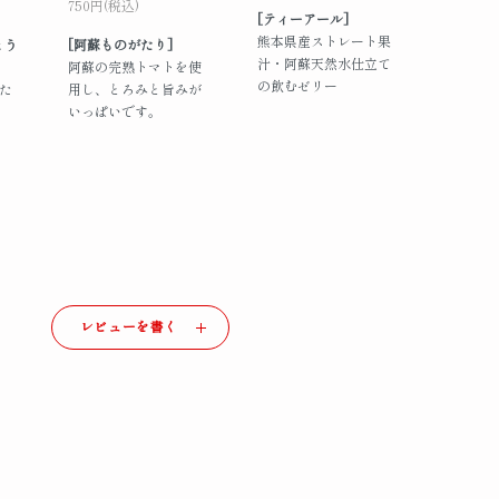
750円(税込)
[ティーアール]
熊本県産ストレート果
とう
[阿蘇ものがたり]
汁・阿蘇天然水仕立て
阿蘇の完熟トマトを使
の飲むゼリー
た
用し、とろみと旨みが
いっぱいです。
レビューを書く