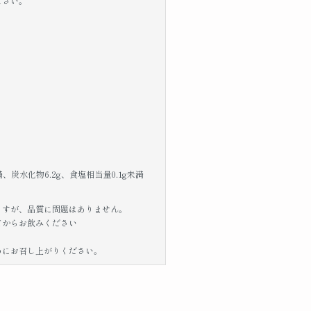
ださい。
未満、炭水化物6.2g、食塩相当量0.1g未満
ますが、品質に問題はありません。
てからお飲みください
めにお召し上がりください。