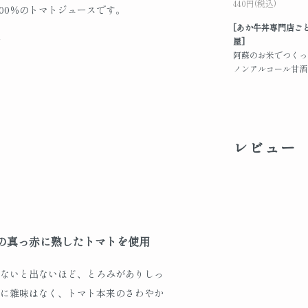
440円(税込)
100％のトマトジュースです。
[あか牛丼専門店ご
屋]
！
阿蘇のお米でつくっ
ノンアルコール甘酒
レビュー
の真っ赤に熟したトマトを使用
ないと出ないほど、とろみがありしっ
に雑味はなく、トマト本来のさわやか