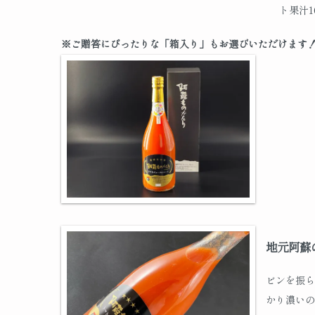
ト果汁
※ご贈答にぴったりな「箱入り」もお選びいただけます
地元阿蘇
ビンを振ら
かり濃いの