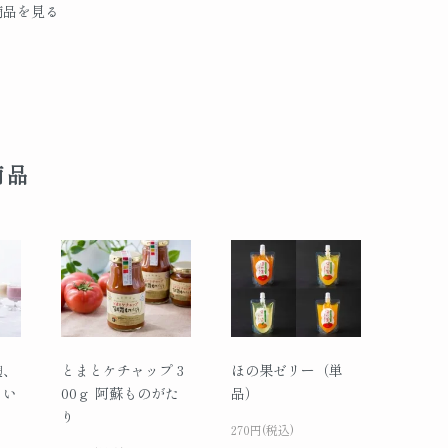
商品を見る
商品
麹、
とまとケチャップ 3
ほの果ゼリー（単
、い
00ｇ 阿蘇ものがた
品）
り
270円(税込)