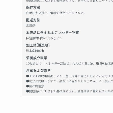
※開栓後は10℃以下で要冷蔵のうえ、お早めにお召し上がりく
保存方法
直射日光を避け、常温で保存してください。
配送方法
常温便
本製品に含まれるアレルギー物質
特定原材料等は含みません
加工地(製造地)
熊本県阿蘇市
栄養成分表示
100gあたり エネルギー29kcal、たんぱく質1.0g、脂質0.1g
注意および備考
●トマトの収穫時期により、色、味覚に変化があることがあり
●成分が沈殿しますが、品質には変わりありません。よく振っ
●割れ物注意
●開栓後は10℃以下で要冷蔵のうえ、賞味期限に関わらずお早