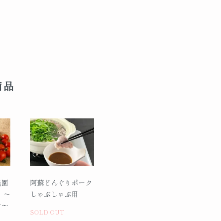
商品
農園
阿蘇どんぐりポーク
 ～
しゃぶしゃぶ用
ン～
SOLD OUT