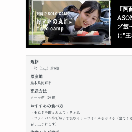
『阿蘇
AS
プ飯
に"
規格
一箱（1kg）約6個
原産地
熊本県阿蘇市
配送方法
クール便（冷蔵）
おすすめの食べ方
・玉ねぎや酢とあえてマリネ風
・フライパン等で焼いて塩やオリーブオイルをかける（出てく
召し上がれます）