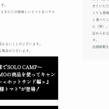
ます。
せていた
、もぎたての美味しいトマトをハウス
とても美
と食べて
た（笑）
忘れられ
す。
添えないことがございます。
出荷時期
る場合がございます。
でSOLO CAMP～
OMOの商品を使ってキャン
～＜ホットサンド編＞』
王様トマト"が登場！