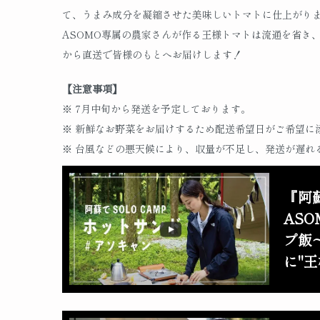
て、うまみ成分を凝縮させた美味しいトマトに仕上がり
ASOMO専属の農家さんが作る王様トマトは流通を省き
から直送で皆様のもとへお届けします！
【注意事項】
※ 7月中旬から発送を予定しております。
※ 新鮮なお野菜をお届けするため配送希望日がご希望に
※ 台風などの悪天候により、収量が不足し、発送が遅れ
『阿蘇
AS
プ飯
に"