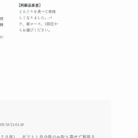
[阿蘇品畜産]
どんぐりを食べて美味
しくなりました。バ
原
ラ、肩ロース、3部位か
糖
らお選びください。
gか
05/19 21:01:19
０２０年）、ギフトと自分用のお取り寄せで利用さ