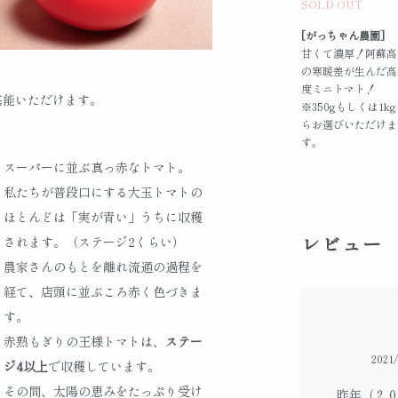
SOLD OUT
[がっちゃん農園]
甘くて濃厚！阿蘇高
の寒暖差が生んだ高
度ミニトマト！
堪能いただけます。
※350gもしくは1k
らお選びいただけま
す。
スーパーに並ぶ真っ赤なトマト。
私たちが普段口にする大玉トマトの
ほとんどは「実が青い」うちに収穫
レビュー
されます。（ステージ2くらい）
農家さんのもとを離れ流通の過程を
経て、店頭に並ぶころ赤く色づきま
す。
赤熟もぎりの王様トマトは、
ステー
2021/
ジ4以上
で収穫しています。
その間、太陽の恵みをたっぷり受け
昨年（２