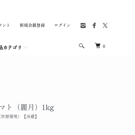
ウント
新規会員登録
ログイン
0
品カテゴリ
マト（麗月）1kg
（市原保男）【冷蔵】