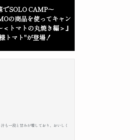
でSOLO CAMP～
OMOの商品を使ってキャン
～＜トマトの丸焼き編＞』
王様トマト"が登場！
る汁も一段と甘みが増しており、おいしく