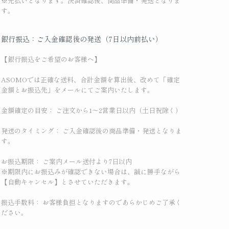
※先払いとなります。決済確認後、商品準備・発送となりま
す。
銀行振込：ご入金確認後の発送（7日以内前払い）
【銀行振込をご希望のお客様へ】
ASOMOでは正確な送料、合計金額を算出後、改めて「確定
金額とお振込先」をメールにてご案内いたします。
金額確定の目安： ご注文から1〜2営業日以内（土日祝除く）
発送のタイミング： ご入金確認後の商品準備・発送となりま
す。
お振込期限： ご案内メール送付より7日以内
※期限内にお振込みが確認できない場合は、誠に勝手ながら
【自動キャンセル】とさせていただきます。
振込手数料： お客様負担となりますのであらかじめご了承く
ださい。