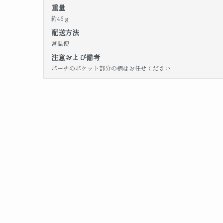
重量
約46ｇ
配送方法
常温便
注意および備考
ポーチのポケット部分の柄はお任せください