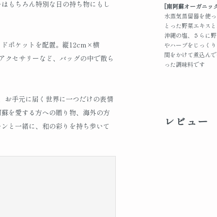
いはもちろん特別な日の持ち物にもし
[南阿蘇オーガニック
水蒸気蒸留器を使っ
とった野菜エキスと
沖縄の塩、さらに野
ドポケットを配置。縦12cm×横
やハーブをじっくり
間をかけて煮込んで
ルアクセサリーなど、バッグの中で散ら
った調味料です
、お手元に届く世界に一つだけの表情
阿蘇を愛する方への贈り物、海外の方
レビュー
モンと一緒に、和の彩りを持ち歩いて