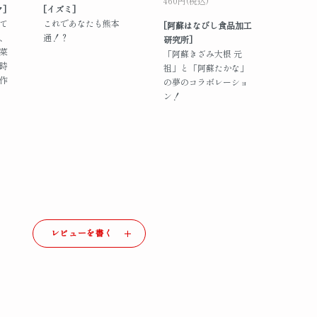
460円(税込)
]
[イズミ]
て
これであなたも熊本
[阿蘇はなびし食品加工
、
通！？
研究所]
菜
「阿蘇きざみ大根 元
時
祖」と「阿蘇たかな」
作
の夢のコラボレーショ
ン！
レビューを書く