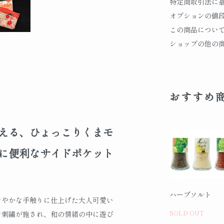
特定商取引法に
オプションの値
この商品につい
ショップの他の
おすすめ
える、ひょっこりくまモ
に便利なサイドポケット
ハーブソルト
なやかな手触りに仕上げた大人可愛い
SOLD OUT
な刺繍が施され、和の情緒の中に遊び