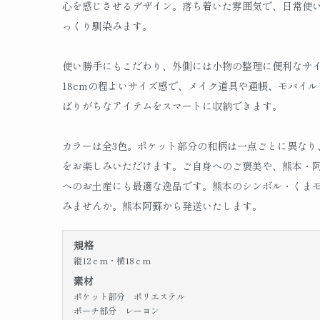
心を感じさせるデザイン。落ち着いた雰囲気で、日常使
っくり馴染みます。
使い勝手にもこだわり、外側には小物の整理に便利なサイ
18cmの程よいサイズ感で、メイク道具や通帳、モバイ
ばりがちなアイテムをスマートに収納できます。
カラーは全3色。ポケット部分の和柄は一点ごとに異なり
をお楽しみいただけます。ご自身へのご褒美や、熊本・
へのお土産にも最適な逸品です。熊本のシンボル・くま
みませんか。熊本阿蘇から発送いたします。
規格
縦12ｃm・横18ｃm
素材
ポケット部分 ポリエステル
ポーチ部分 レーヨン