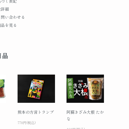
基づく表記
段詳細
て問い合わせる
商品を見る
商品
熊本の方言トランプ
阿蘇きざみ大根 たか
な
770円(税込)