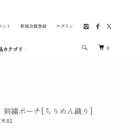
ウント
新規会員登録
ログイン
0
品カテゴリ
 刺繍ポーチ[ちりめん織り]
【常温】