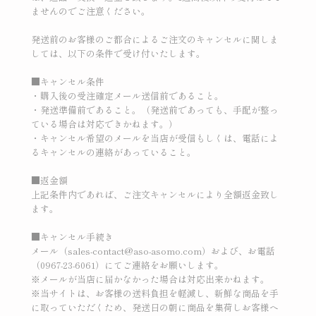
ませんのでご注意ください。
発送前のお客様のご都合によるご注文のキャンセルに関しま
しては、以下の条件で受け付いたします。
■キャンセル条件
・購入後の受注確定メール送信前であること。
・発送準備前であること。（発送前であっても、手配が整っ
ている場合は対応できかねます。）
・キャンセル希望のメールを当店が受信もしくは、電話によ
るキャンセルの連絡があっていること。
■返金額
上記条件内であれば、ご注文キャンセルにより全額返金致し
ます。
■キャンセル手続き
メール（sales-contact@aso-asomo.com）および、お電話
（0967-23-6061）にてご連絡をお願いします。
※メールが当店に届かなかった場合は対応出来かねます。
※当サイトは、お客様の送料負担を軽減し、新鮮な商品を手
に取っていただくため、発送日の朝に商品を集荷しお客様へ