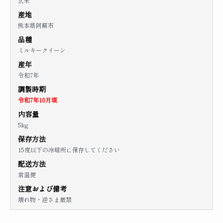
玄米
産地
熊本県阿蘇市
品種
ミルキークイーン
産年
令和7年
調製時期
令和7年10月頃
内容量
5kg
保存方法
15度以下の冷暗所に保存してください
配送方法
常温便
注意および備考
壊れ物・逆さま厳禁