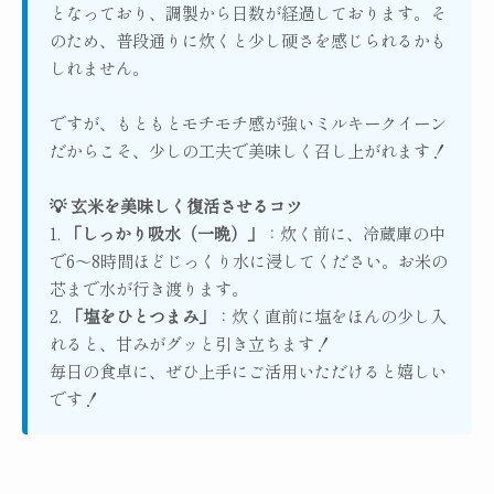
となっており、調製から日数が経過しております。そ
のため、普段通りに炊くと少し硬さを感じられるかも
しれません。
ですが、もともとモチモチ感が強いミルキークイーン
だからこそ、少しの工夫で美味しく召し上がれます！
💡 玄米を美味しく復活させるコツ
1.
「しっかり吸水（一晩）」
：炊く前に、冷蔵庫の中
で6〜8時間ほどじっくり水に浸してください。お米の
芯まで水が行き渡ります。
2.
「塩をひとつまみ」
：炊く直前に塩をほんの少し入
れると、甘みがグッと引き立ちます！
毎日の食卓に、ぜひ上手にご活用いただけると嬉しい
です！