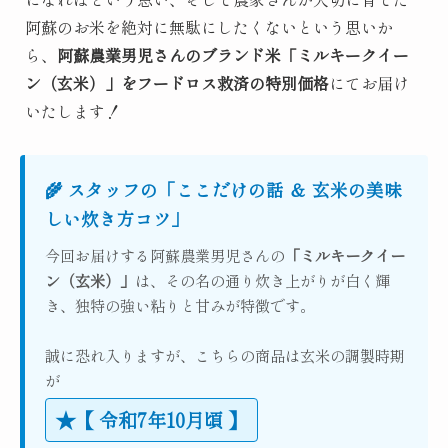
阿蘇のお米を絶対に無駄にしたくないという思いか
ら、
阿蘇農業男児さんのブランド米「ミルキークイー
ン（玄米）」をフードロス救済の特別価格
にてお届け
いたします！
🌾 スタッフの「ここだけの話 ＆ 玄米の美味
しい炊き方コツ」
今回お届けする阿蘇農業男児さんの
「ミルキークイー
ン（玄米）」
は、その名の通り炊き上がりが白く輝
き、独特の強い粘りと甘みが特徴です。
誠に恐れ入りますが、こちらの商品は玄米の調製時期
が
★【 令和7年10月頃 】