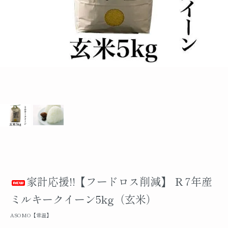
家計応援!!【フードロス削減】 Ｒ7年産
ミルキークイーン5kg（玄米）
ASOMO【常温】