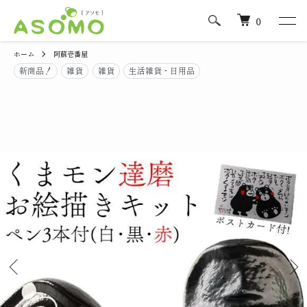
0
ホーム
阿蘇壱番屋
新商品！
雑貨
雑貨
生活雑貨・日用品