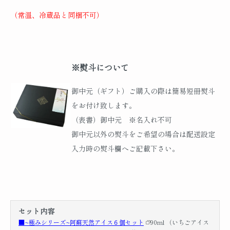
（常温、冷蔵品と同梱不可）
※熨斗について
御中元（ギフト）ご購入の際は簡易短冊熨斗
をお付け致します。
（表書）御中元 ※名入れ不可
御中元以外の熨斗をご希望の場合は配送設定
入力時の熨斗欄へご記載下さい。
セット内容
■~極みシリーズ~阿蘇天然アイス６個セット
90ml （いちごアイス