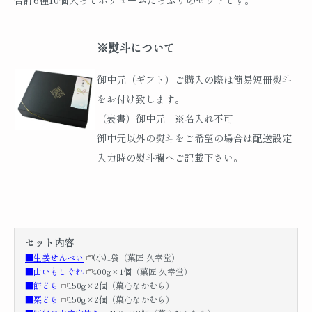
合計6種10個入ってボリュームたっぷりのセットです。
※熨斗について
御中元（ギフト）ご購入の際は簡易短冊熨斗
をお付け致します。
（表書）御中元 ※名入れ不可
御中元以外の熨斗をご希望の場合は配送設定
入力時の熨斗欄へご記載下さい。
セット内容
■生姜せんべい
(小)1袋（菓匠 久幸堂）
■山いもしぐれ
400g×1個（菓匠 久幸堂）
■餅どら
150g×2個（菓心なかむら）
■栗どら
150g×2個（菓心なかむら）