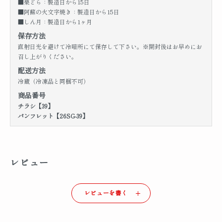
■栗どら：製造日から15日
■阿蘇の火文字焼き：製造日から15日
■しん月：製造日から1ヶ月
保存方法
直射日光を避けて冷暗所にて保存して下さい。※開封後はお早めにお
召し上がりください。
配送方法
冷蔵（冷凍品と同梱不可）
商品番号
チラシ【39】
パンフレット【26SG-39】
レビュー
レビューを書く