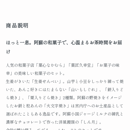
商品説明
ほっと一息。阿蘇の和菓子で、心温まるお茶時間をお届
け
人気の和菓子店「菓心なかむら」「菓匠久幸堂」「お菓子の味
幸」の美味しい和菓子のセット。
生姜がきいた「生姜せんべい」。山芋と小豆をしっかり練って焼
いた、あんこ好きにはたまらない「山いもしぐれ」、「餅入りど
ら焼き」、「栗入りどら焼き」2種類。阿蘇の野焼きをイメージ
したお餅と粒あんの「火文字焼き」は宮内庁へのお土産品として
選ばれたこともある逸品です。阿蘇小国ジャージミルクの練乳と
濃厚なチョコレートで作った洋風饅頭の「しん月」。