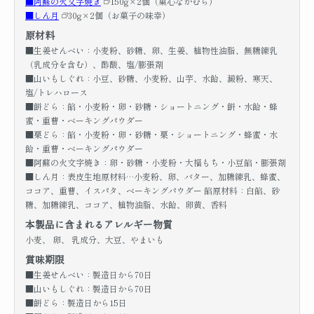
■阿蘇の火文字焼き
150g×2個（菓心なかむら）
■しん月
30g×2個（お菓子の味幸）
原材料
■生姜せんべい：小麦粉、砂糖、卵、生姜、植物性油脂、無糖練乳
（乳成分を含む）、酢酸、塩/膨張剤
■山いもしぐれ：小豆、砂糖、小麦粉、山芋、水飴、澱粉、寒天、
塩/トレハロース
■餅どら：餡・小麦粉・卵・砂糖・ショートニング・餅・水飴・蜂
蜜・重曹・ベーキングパウダー
■栗どら：餡・小麦粉・卵・砂糖・栗・ショートニング・蜂蜜・水
飴・重曹・ベーキングパウダー
■阿蘇の火文字焼き：卵・砂糖・小麦粉・大福もち・小豆餡・膨張剤
■しん月：表皮生地原材料…小麦粉、卵、バター、加糖練乳、蜂蜜、
ココア、重曹、イスパタ、ベーキングパウダー 餡原材料：白餡、砂
糖、加糖練乳、ココア、植物油脂、水飴、卵黄、香料
本製品に含まれるアレルギー物質
小麦、 卵、 乳成分、大豆、やまいも
賞味期限
■生姜せんべい：製造日から70日
■山いもしぐれ：製造日から70日
■餅どら：製造日から15日