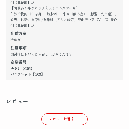
剤（亜硝酸Na）
【阿蘇あか牛ブロック肉入りハムステーキ】
牛豚合挽肉（牛赤身8：豚脂2）、牛肉（熊本産）、豚脂（九州産）、
食塩、砂糖、香辛料/調味料（アミノ酸等）酸化防止剤（V．C）発色
剤（亜硝酸Na）
配送方法
冷蔵便
注意事項
開封後はお早めにお召し上がりください
商品番号
チラシ【G03】
パンフレット【G03】
レビュー
レビューを書く