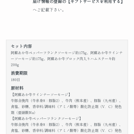
届け情報の登録の【ギフトサービスを利用する】
へご記載下さい。
セット内容
阿蘇あか牛ペッパーフランクソーセージ約175g、阿蘇あか牛ウインナ
ーソーセージ約175g、阿蘇あか牛ブロック肉入りハムステーキ約
200g
消費期限
180日
原材料
【阿蘇あか牛ウインナーソーセージ】
牛豚合挽肉（牛赤身8：豚脂2）、牛肉（熊本産）、豚脂（九州産）、
食塩、砂糖、香辛料/調味料（アミノ酸等）酸化防止剤（V．C）発色
剤（亜硝酸Na）
【阿蘇あか牛ペッパーフランクソーセージ】
牛豚合挽肉（牛赤身8：豚脂2）、牛肉（熊本産）、豚脂（九州産）、
食塩、砂糖、香辛料/調味料（アミノ酸等）酸化防止剤（V．C）発色