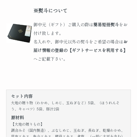
※熨斗について
御中元（ギフト）ご購入の際は
簡易短冊熨斗
をお
付け致します。
名入れや、御中元以外の熨斗をご希望の場合は
お
届け情報の登録の【ギフトサービスを利用する】
へご記載下さい。
セット内容
大地の贈り物（わかめ、しめじ、玉ねぎなど）5袋、（ほうれんそ
う、キャベツ）5袋、豚汁2袋
原材料
【大地の贈りもの】
調合みそ（国内製造）、ぶなしめじ、玉ねぎ、長ねぎ、乾燥わかめ、
昆布エキス、魚介エキス、酵母エキス、食塩、（一部に大豆を含む）