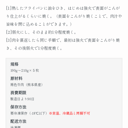
[1]熱したフライパンに油をひき、はじめは強火で表面がこんが
り仕上がるくらいに焼く。（表面をこんがり焼くことで、肉汁や
旨味を閉じ込めることができます。）
[2]弱火にし、そのまま約1分程度焼く。
[3]肉を裏返したら同じ手順で、最初は強火で表面をこんがり焼
き、その後弱火で1分程度焼く。
規格
190g～210g×５枚
原材料
褐色牛肉（熊本県産）
消費期限
製造日より90日
保存方法
要冷凍保存（-18℃以下）
※常温、冷蔵品と同梱不可
配送方法
冷凍便