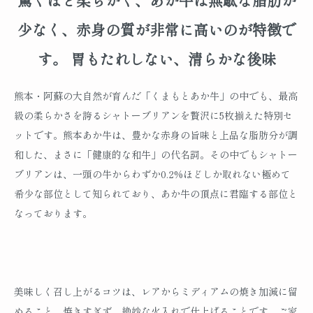
驚くほど柔らかく、あか牛は無駄な脂肪が
少なく、赤身の質が非常に高いのが特徴で
す。 胃もたれしない、清らかな後味
熊本・阿蘇の大自然が育んだ「くまもとあか牛」の中でも、最高
級の柔らかさを誇るシャトーブリアンを贅沢に5枚揃えた特別セ
ットです。熊本あか牛は、豊かな赤身の旨味と上品な脂肪分が調
和した、まさに「健康的な和牛」の代名詞。その中でもシャトー
ブリアンは、一頭の牛からわずか0.2%ほどしか取れない極めて
希少な部位として知られており、あか牛の頂点に君臨する部位と
なっております。
美味しく召し上がるコツは、レアからミディアムの焼き加減に留
めること。焼きすぎず、絶妙な火入れで仕上げることです。ご家