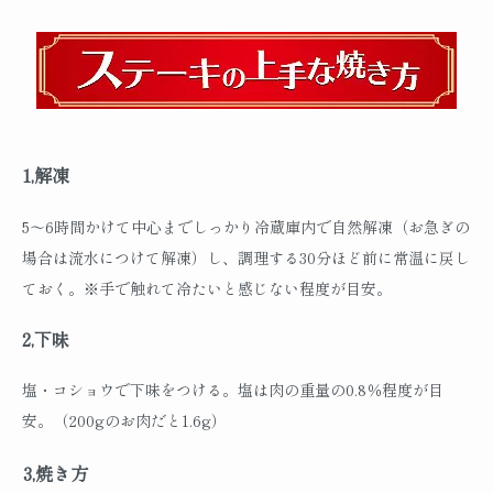
1,解凍
5～6時間かけて中心までしっかり冷蔵庫内で自然解凍（お急ぎの
場合は流水につけて解凍）し、調理する30分ほど前に常温に戻し
ておく。※手で触れて冷たいと感じない程度が目安。
2,下味
塩・コショウで下味をつける。塩は肉の重量の0.8％程度が目
安。（200gのお肉だと1.6g）
3,焼き方