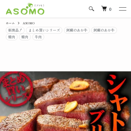
0
ホーム
ASOMO
新商品！
まとめ買いシリーズ
阿蘇のあか牛
阿蘇のあか牛
精肉
精肉
牛肉