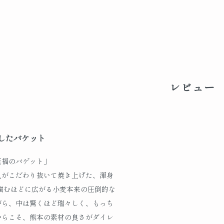
レビュー
したバケット
至福のバゲット」
人がこだわり抜いて焼き上げた、渾身
噛むほどに広がる小麦本来の圧倒的な
がら、中は驚くほど瑞々しく、もっち
からこそ、熊本の素材の良さがダイレ