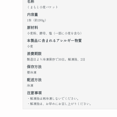
名称
くまもと小麦バケット
内容量
1本（約190g）
原材料
小麦粉、酵母、塩（一部に小麦を含む）
本製品に含まれるアレルギー物質
小麦
消費期限
製造日より冷凍保存で30日。解凍後、2日
保存方法
要冷凍
配送方法
冷凍
注意事項
・解凍後は再冷凍しないでください。
・解凍後は、お早めにお召し上がりください。