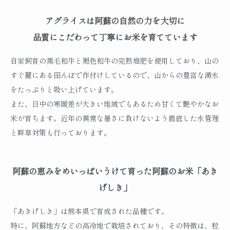
アグライスは阿蘇の自然の力を大切に
品質にこだわって丁寧にお米を育てています
自家飼育の黒毛和牛と褐色和牛の完熟堆肥を使用しており、山の
すぐ麓にある田んぼで作付けしているので、山からの豊富な湧水
をたっぷりと吸い上げています。
また、日中の寒暖差が大きい地域でもあるため甘くて艶やかなお
米が育ちます。近年の異常な暑さに負けないよう徹底した水管理
と畔草対策も行っております。
阿蘇の恵みをめいっぱいうけて育った阿蘇のお米「あき
げしき」
「あきげしき」は熊本県で育成された品種です。
特に、阿蘇地方などの高冷地で栽培されており、その特徴は、粒