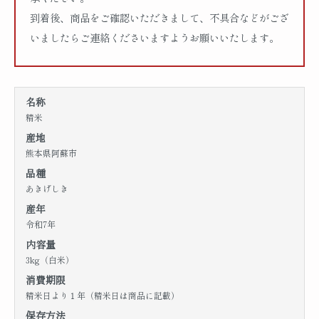
到着後、商品をご確認いただきまして、不具合などがござ
いましたらご連絡くださいますようお願いいたします。
名称
精米
産地
熊本県阿蘇市
品種
あきげしき
産年
令和7年
内容量
3kg（白米）
消費期限
精米日より１年（精米日は商品に記載）
保存方法