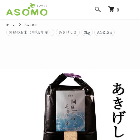
0
ホーム
AGRISE
阿蘇のお米（令和7年産）
あきげしき
3kg
AGRISE