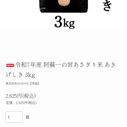
令和7年産 阿蘇一の宮あさぎり米 あき
げしき 3kg
株式会社AGRISE【常温】
2,625円(税込)
定価：2,625円(税込)
個