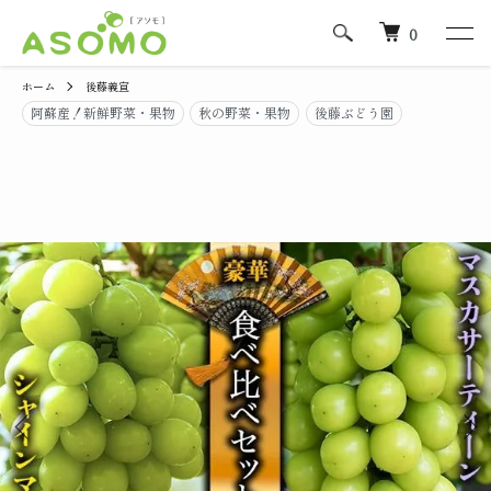
0
ホーム
後藤義宣
阿蘇産！新鮮野菜・果物
秋の野菜・果物
後藤ぶどう園