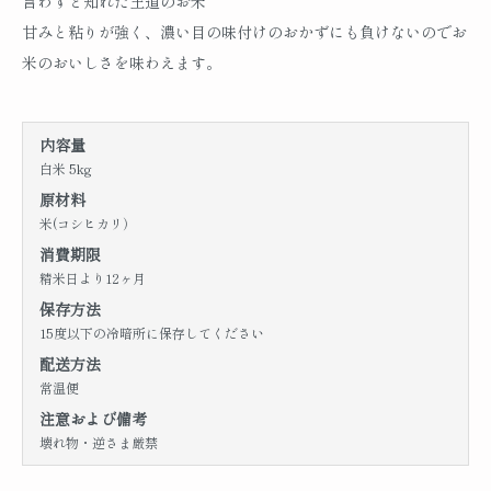
言わずと知れた王道のお米
甘みと粘りが強く、濃い目の味付けのおかずにも負けないのでお
米のおいしさを味わえます。
内容量
白米 5kg
原材料
米(コシヒカリ）
消費期限
精米日より12ヶ月
保存方法
15度以下の冷暗所に保存してください
配送方法
常温便
注意および備考
壊れ物・逆さま厳禁