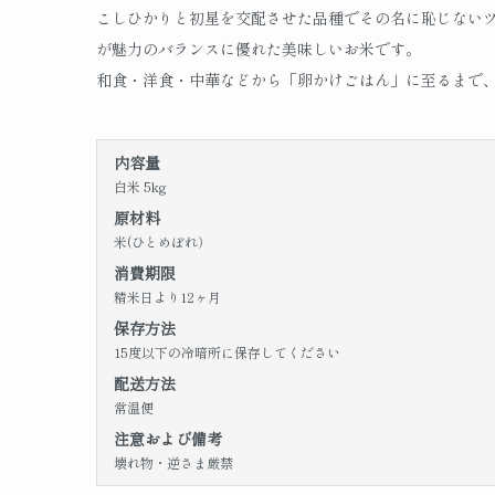
こしひかりと初星を交配させた品種でその名に恥じない
が魅力のバランスに優れた美味しいお米です。
和食・洋食・中華などから「卵かけごはん」に至るまで
内容量
白米 5kg
原材料
米(ひとめぼれ）
消費期限
精米日より12ヶ月
保存方法
15度以下の冷暗所に保存してください
配送方法
常温便
注意および備考
壊れ物・逆さま厳禁