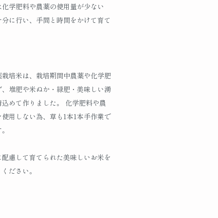
は化学肥料や農薬の使用量が少ない
十分に行い、手間と時間をかけて育て
薬栽培米は、栽培期間中農薬や化学肥
ず、堆肥や米ぬか・緑肥・美味しい湧
精込めて作りました。 化学肥料や農
を使用しない為、草も1本1本手作業で
す。
に配慮して育てられた美味しいお米を
りください。