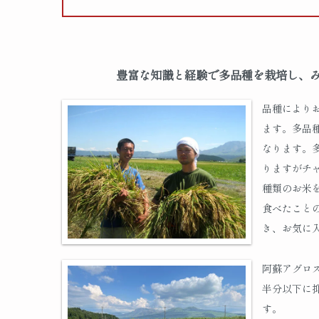
豊富な知識と経験で多品種を栽培し、
品種により
ます。多品
なります。
りますがチ
種類のお米
食べたこと
き、お気に
阿蘇アグロ
半分以下に
す。