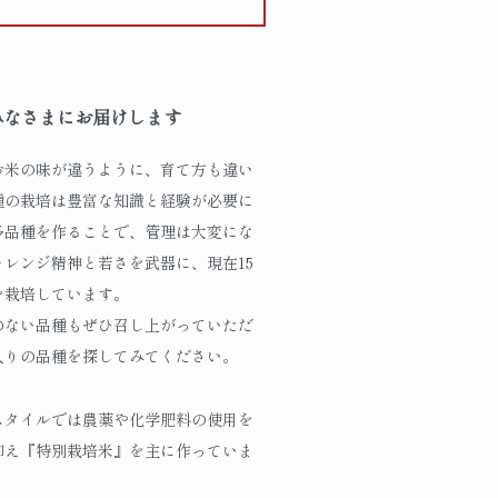
みなさまにお届けします
お米の味が違うように、育て方も違い
種の栽培は豊富な知識と経験が必要に
多品種を作ることで、管理は大変にな
ャレンジ精神と若さを武器に、現在15
を栽培しています。
のない品種もぜひ召し上がっていただ
入りの品種を探してみてください。
スタイルでは農薬や化学肥料の使用を
抑え『特別栽培米』を主に作っていま