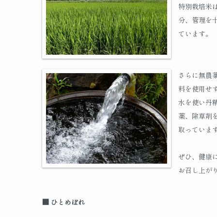
特別栽培米
分、管理を
ています。
さらに無農
料を使用せ
水を使い丹
薬、除草剤
取っていま
ぜひ、健康
お召し上が
■ ひとめぼれ