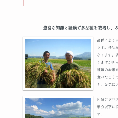
豊富な知識と経験で多品種を栽培し、
品種により
ます。多品
なります。
りますがチ
種類のお米
食べたこと
き、お気に
阿蘇アグロ
半分以下に
す。