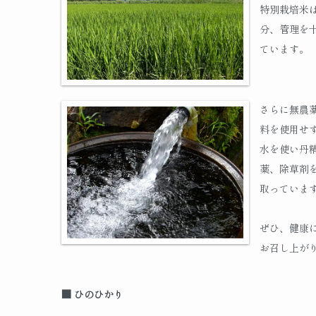
特別栽培米
分、管理を
ています。
さらに無農
料を使用せ
水を使い丹
薬、除草剤
取っていま
ぜひ、健康
お召し上が
■ ひのひかり