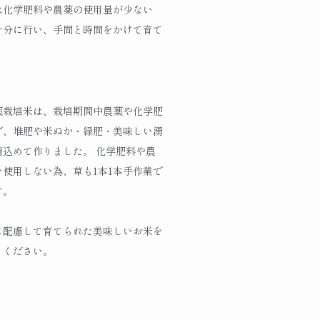
は化学肥料や農薬の使用量が少ない
十分に行い、手間と時間をかけて育て
薬栽培米は、栽培期間中農薬や化学肥
ず、堆肥や米ぬか・緑肥・美味しい湧
精込めて作りました。 化学肥料や農
を使用しない為、草も1本1本手作業で
す。
に配慮して育てられた美味しいお米を
りください。