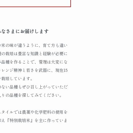
みなさまにお届けします
お米の味が違うように、育て方も違い
種の栽培は豊富な知識と経験が必要に
多品種を作ることで、管理は大変にな
ャレンジ精神と若さを武器に、現在15
を栽培しています。
のない品種もぜひ召し上がっていただ
入りの品種を探してみてください。
スタイルでは農薬や化学肥料の使用を
抑え『特別栽培米』を主に作っていま