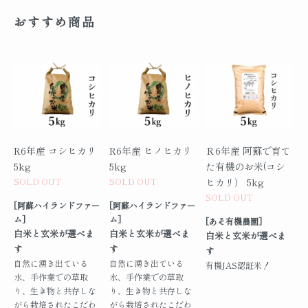
おすすめ商品
R6年産 コシヒカリ
R6年産 ヒノヒカリ
Ｒ6年産 阿蘇で育て
5kg
5kg
た有機のお米(コシ
SOLD OUT
SOLD OUT
ヒカリ） 5kg
SOLD OUT
[阿蘇ハイランドファー
[阿蘇ハイランドファー
ム]
ム]
[あそ有機農園]
白米と玄米が選べま
白米と玄米が選べま
白米と玄米が選べま
す
す
す
自然に湧き出ている
自然に湧き出ている
有機JAS認証米！
水、手作業での草取
水、手作業での草取
り、生き物と共存しな
り、生き物と共存しな
がら栽培されたこだわ
がら栽培されたこだわ