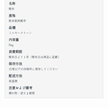
名称
精米
産地
熊本県阿蘇市
品種
ミルキークイーン
内容量
5kg
消費期限
精米日より１年（精米日は商品に記載）
保存方法
15度以下の冷暗所に保存してください
配送方法
常温便
注意および備考
壊れ物・逆さま厳禁