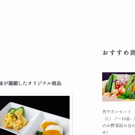
おすすめ
味が凝縮したオリジナル商品
然やさいセット
（L）-7～10品-
のお野菜詰め合
せ）