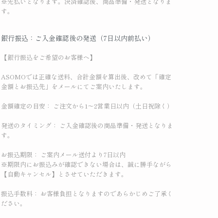
※先払いとなります。決済確認後、商品準備・発送となりま
す。
銀行振込：ご入金確認後の発送（7日以内前払い）
【銀行振込をご希望のお客様へ】
ASOMOでは正確な送料、合計金額を算出後、改めて「確定
金額とお振込先」をメールにてご案内いたします。
金額確定の目安： ご注文から1〜2営業日以内（土日祝除く）
発送のタイミング： ご入金確認後の商品準備・発送となりま
す。
お振込期限： ご案内メール送付より7日以内
※期限内にお振込みが確認できない場合は、誠に勝手ながら
【自動キャンセル】とさせていただきます。
振込手数料： お客様負担となりますのであらかじめご了承く
ださい。