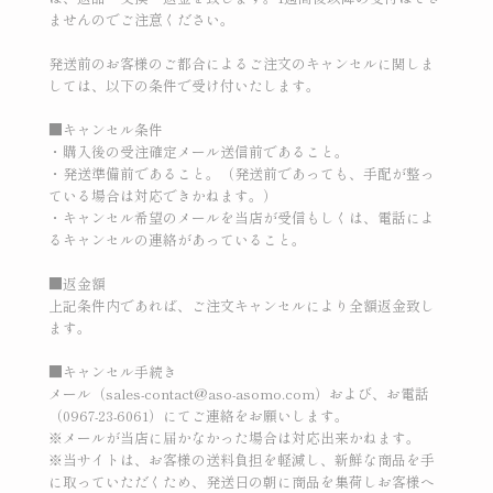
ませんのでご注意ください。
発送前のお客様のご都合によるご注文のキャンセルに関しま
しては、以下の条件で受け付いたします。
■キャンセル条件
・購入後の受注確定メール送信前であること。
・発送準備前であること。（発送前であっても、手配が整っ
ている場合は対応できかねます。）
・キャンセル希望のメールを当店が受信もしくは、電話によ
るキャンセルの連絡があっていること。
■返金額
上記条件内であれば、ご注文キャンセルにより全額返金致し
ます。
■キャンセル手続き
メール（sales-contact@aso-asomo.com）および、お電話
（0967-23-6061）にてご連絡をお願いします。
※メールが当店に届かなかった場合は対応出来かねます。
※当サイトは、お客様の送料負担を軽減し、新鮮な商品を手
に取っていただくため、発送日の朝に商品を集荷しお客様へ