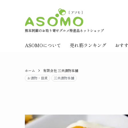
熊本阿蘇のお取り寄せグルメ特産品ネットショップ
ASOMOについて
売れ筋ランキング
おす
ホーム
有限会社 三共漬物本舗
お漬物・佃煮
三共漬物本舗