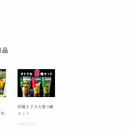
商品
阿蘇きざみ大根 3種
（旬
セット
わ
SOLD OUT