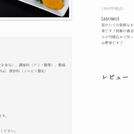
1,800円(税込)
[ASOMO]
採れたての新鮮なお
菜です！阿蘇の農家
んが丹精込めて作っ
お野菜です！
麦を含む）、調味料（アミノ酸等）、酸味
a)、保存料（ソルビン酸K）
レビュー
ます。
りください。