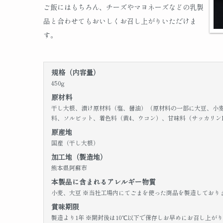
ご飯にはもちろん、チーズやマヨネーズなどの乳製
品と合わせてもおいしくお召し上がりいただけま
す。
規格（内容量）
450g
原材料
干し大根、漬け原材料（塩、醤油）（原材料の一部に大豆、小
料、ソルビット、着色料（黄4、ウコン）、甘味料（サッカリンN
原産地
国産（干し大根）
加工地（製造地）
熊本県阿蘇市
本製品に含まれるアレルギー物質
小麦、大豆 ※当社工場内にてごまを使った商品を製造しており
賞味期限
製造より1年 ※開封後は10℃以下で保存しお早めにお召し上が