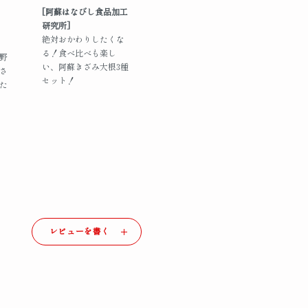
[阿蘇はなびし食品加工
研究所]
絶対おかわりしたくな
る！食べ比べも楽し
野
い、阿蘇きざみ大根3種
さ
セット！
た
レビューを書く