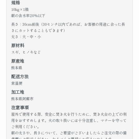
規格
10kg×1箱
薪の含水率20%以下
長さ：30cm前後（30センチ以内であれば、お客様の用途に合った長
さにカットすることもできます）
太さ：大・中・小
原材料
スギ、ヒノキなど
原産地
熊本県
配送方法
常温便
加工地
熊本県阿蘇市
注意事項
屋外で使用する際、安全に焚き火を行うために、焚き火台の上での利
用をおすすめします。火の取り扱いには十分注意し、マナーを守って
ご利用ください。
薪の太さや、長さについて、ご要望がございましたらご注文の際の備
考欄にご指示ください。なるべくご要望にお応えいたします。