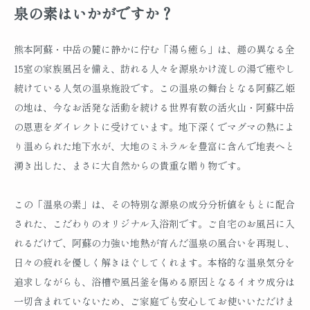
泉の素はいかがですか？
熊本阿蘇・中岳の麓に静かに佇む「湯ら癒ら」は、趣の異なる全
15室の家族風呂を備え、訪れる人々を源泉かけ流しの湯で癒やし
続けている人気の温泉施設です。この温泉の舞台となる阿蘇乙姫
の地は、今なお活発な活動を続ける世界有数の活火山・阿蘇中岳
の恩恵をダイレクトに受けています。地下深くでマグマの熱によ
り温められた地下水が、大地のミネラルを豊富に含んで地表へと
湧き出した、まさに大自然からの貴重な贈り物です。
この「温泉の素」は、その特別な源泉の成分分析値をもとに配合
された、こだわりのオリジナル入浴剤です。ご自宅のお風呂に入
れるだけで、阿蘇の力強い地熱が育んだ温泉の風合いを再現し、
日々の疲れを優しく解きほぐしてくれます。本格的な温泉気分を
追求しながらも、浴槽や風呂釜を傷める原因となるイオウ成分は
一切含まれていないため、ご家庭でも安心してお使いいただけま