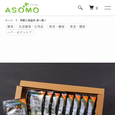
0
ホーム
阿蘇乙姫温泉 湯ら癒ら
雑貨
生活雑貨・日用品
美容・健康
美容・健康
ヘア・ボディケア