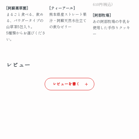
610円(税込)
[阿蘇薬草園]
[ティーアール]
まるごと食べる、飲め
熊本県産ストレート果
[阿部牧場]
る、パウダータイプの
汁・阿蘇天然水仕立て
あの阿部牧場の牛乳を
山草茶5包入り。
の飲むゼリー
使用した手作りクッキ
5種類からお選びくださ
ー
い。
レビュー
レビューを書く