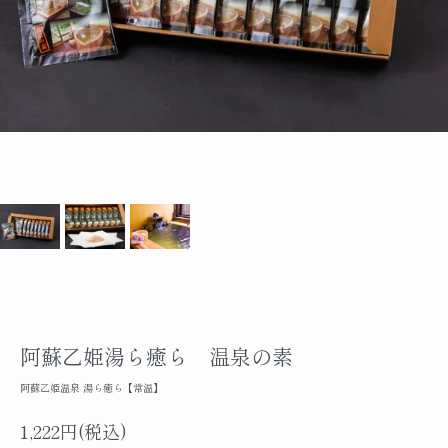
阿蘇乙姫湯ら癒ら 温泉の素
阿蘇乙姫温泉 湯ら癒ら【常温】
1,222円(税込)