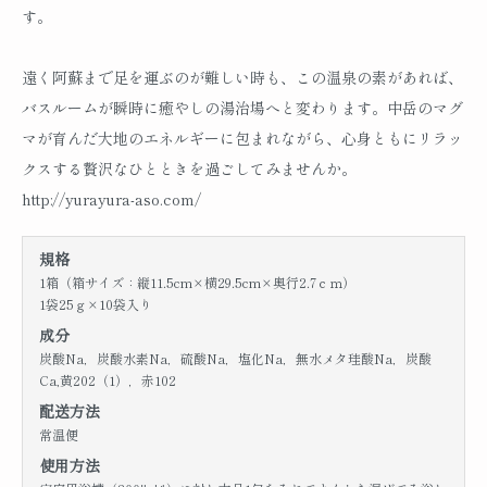
す。
遠く阿蘇まで足を運ぶのが難しい時も、この温泉の素があれば、
バスルームが瞬時に癒やしの湯治場へと変わります。中岳のマグ
マが育んだ大地のエネルギーに包まれながら、心身ともにリラッ
クスする贅沢なひとときを過ごしてみませんか。
http://yurayura-aso.com/
規格
1箱（箱サイズ：縦11.5cm×横29.5cm×奥行2.7ｃｍ）
1袋25ｇ×10袋入り
成分
炭酸Na，炭酸水素Na，硫酸Na，塩化Na，無水メタ珪酸Na，炭酸
Ca,黄202（1），赤102
配送方法
常温便
使用方法