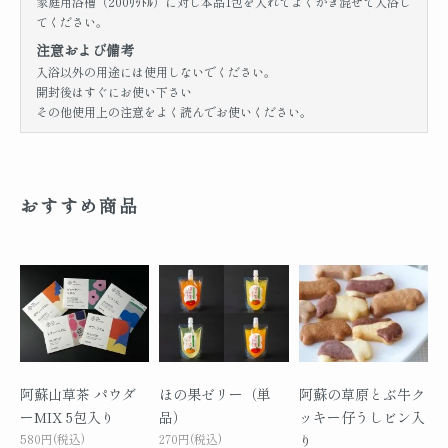
家庭用浴槽（200ﾘｯﾄﾙ）に対し本品1包を入れてよくかき混ぜて入浴し
てください。
注意および備考
入浴以外の用途には使用しないでください。
開封後はすぐにお使い下さい
その他使用上の注意をよく読んでお使いください。
おすすめ商品
阿蘇山草茶 パウダ
ほの果ゼリー（単
阿蘇の草原とぶ牛ク
ーMIX 5包入り
品）
ッキー仔うしビン入
580円(税込)
270円(税込)
り