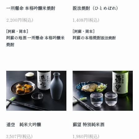
一所懸命 本格吟醸米焼酎
説法焼酎（ひとめぼれ）
2,200円(税込)
1,408円(税込)
[阿蘇・岡本]
[阿蘇・岡本]
阿蘇の地酒 一所懸命 本格吟醸米
阿蘇の本格焼酎
説法焼酎
焼酎
遥空 純米大吟醸
蘇望 特別純米酒
3,507円(税込)
1,980円(税込)