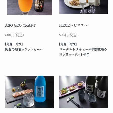
ASO GEO CRAFT
PIECE～ピエス～
688円(税込)
598円(税込)
[阿蘇・岡本]
[阿蘇・岡本]
阿蘇の地酒
ヨーグルトリキュール
クラフトビール
阿部牧場の
三ツ星ヨーグルト使用