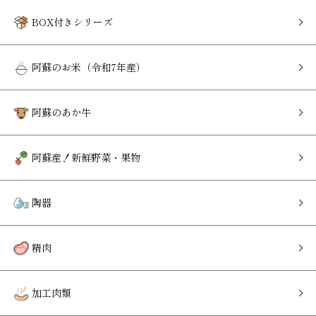
BOX付きシリーズ
阿蘇のお米（令和7年産）
阿蘇のあか牛
阿蘇産！新鮮野菜・果物
陶器
精肉
加工肉類