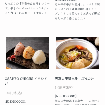
たっぷりの「阿蘇の山出汁」シリー
あか牛の牛脂を使用したコクと旨味
ズ。牛もつとキャベツとニラをたっ
たっぷりの「阿蘇の山出汁」シリー
ぷり食べられるおひとり様鍋！！
ズ。牛すじを柔らかく煮込んで野菜
をたっぷり添えました！
OSANPO ONIGIRI すちむす
天草大王鶏出汁 だんご汁
び
1,053円(税込)
945円(税込)
[NISHOGOGO]
熊本の大地鶏「天草大王」の出汁を
[NISHOGOGO]