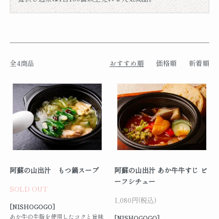
全4商品
おすすめ順
価格順
新着順
阿蘇の山出汁 もつ鍋スープ
阿蘇の山出汁 あか牛牛すじ ビ
ーフシチュー
SOLD OUT
1,080円(税込)
[NISHOGOGO]
あか牛の牛脂を使用したコクと旨味
[NISHOGOGO]